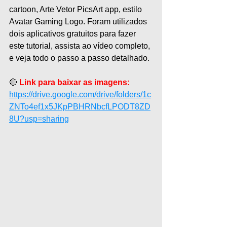
cartoon, Arte Vetor PicsArt app, estilo 
Avatar Gaming Logo. Foram utilizados 
dois aplicativos gratuitos para fazer 
este tutorial, assista ao vídeo completo, 
e veja todo o passo a passo detalhado.
🔴
 Link para baixar as imagens:
https://drive.google.com/drive/folders/1c
ZNTo4ef1x5JKpPBHRNbcfLPODT8ZD
8U?usp=sharing