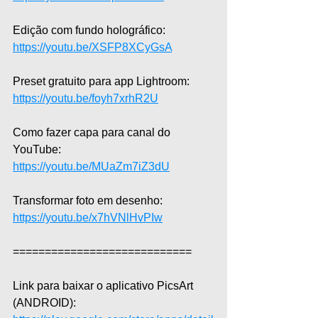
Edição com fundo holográfico: 
https://youtu.be/XSFP8XCyGsA
Preset gratuito para app Lightroom: 
https://youtu.be/foyh7xrhR2U
Como fazer capa para canal do 
YouTube: 
https://youtu.be/MUaZm7iZ3dU
Transformar foto em desenho: 
https://youtu.be/x7hVNlHvPIw
============================  
Link para baixar o aplicativo PicsArt 
(ANDROID): 