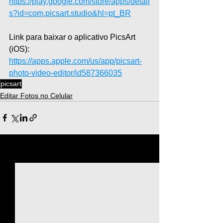
https://play.google.com/store/apps/detail
s?id=com.picsart.studio&hl=pt_BR
Link para baixar o aplicativo PicsArt 
(iOS): 
https://apps.apple.com/us/app/picsart-
photo-video-editor/id587366035
picsart
Editar Fotos no Celular
Ver tudo
Posts recentes