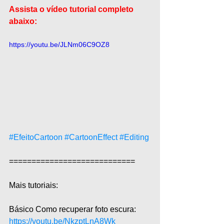
Assista o vídeo tutorial completo 
abaixo:
https://youtu.be/JLNm06C9OZ8
#EfeitoCartoon
#CartoonEffect
#Editing
============================  
Mais tutoriais:  
Básico Como recuperar foto escura: 
https://youtu.be/NkzptLnA8Wk