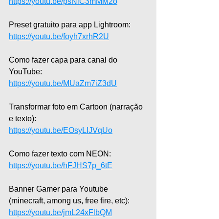
https://youtu.be/psNiC3mMM2o
Preset gratuito para app Lightroom:  
https://youtu.be/foyh7xrhR2U
Como fazer capa para canal do 
YouTube:  
https://youtu.be/MUaZm7iZ3dU
Transformar foto em Cartoon (narração 
e texto):  
https://youtu.be/EOsyLIJVqUo
Como fazer texto com NEON: 
https://youtu.be/hFJHS7p_6tE
Banner Gamer para Youtube 
(minecraft, among us, free fire, etc): 
https://youtu.be/jmL24xFlbQM