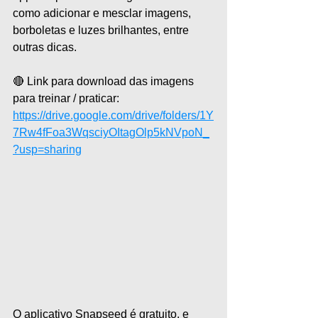
como adicionar e mesclar imagens, 
borboletas e luzes brilhantes, entre 
outras dicas.  
🔴 Link para download das imagens 
para treinar / praticar: 
https://drive.google.com/drive/folders/1Y
7Rw4fFoa3WqsciyOItagOlp5kNVpoN_
?usp=sharing
O aplicativo Snapseed é gratuito, e 