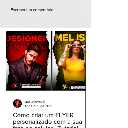
Como editar foto no app
Snapseed Tutori
Escreva um comentário
PicsArt celular | Efeito
Como editar fo
Cartoon & Transformar
Celular | Adicio
foto em desenho
Mesclar imagen
Petálas Azuis,
gustavoyabai
17 de out. de 2021
Como criar um FLYER
personalizado com a sua