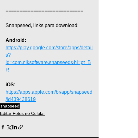
============================  
Snanpseed, links para download:  
Android:
https://play.google.com/store/apps/detail
s?
id=com.niksoftware.snapseed&hl=pt_B
R
iOS:
https://apps.apple.com/br/app/snapseed
/id439438619
snapseed
Editar Fotos no Celular