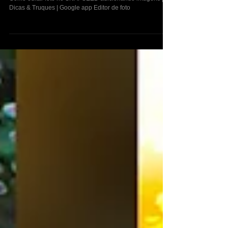
| Google app Editor de foto
Como editar foto no SNAPSEED adicionando imagens |
Dicas & Truques | Google app Editor de foto