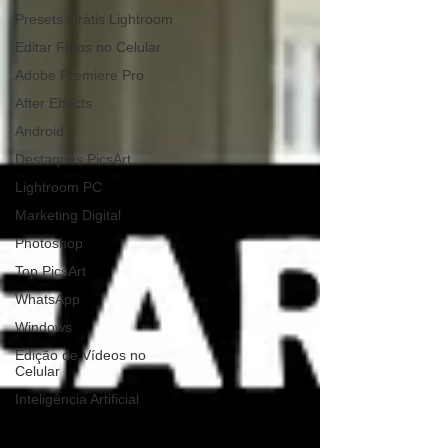
Presets Grátis Lightroom
Editar Fotos no Celular
Adobe Premiere Pro
After Effects
Android
Destaques PicsArt
Lightroom PC
Marketing Digital
Photoshop
Top PicsArt
WhatsApp
Windows
Edição de Vídeos no
Celular
Inteligência Artificial