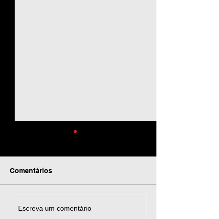
Comentários
Como criar texto
Como colocar E
Escreva um comentário