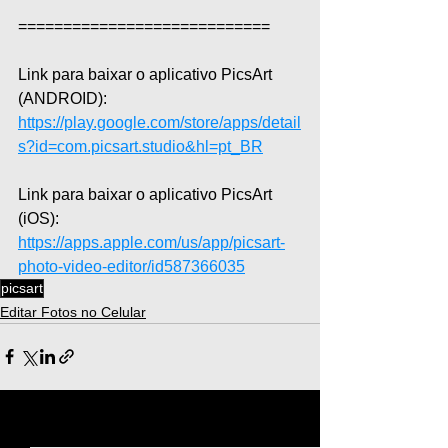
============================  
Link para baixar o aplicativo PicsArt 
(ANDROID): 
https://play.google.com/store/apps/detail
s?id=com.picsart.studio&hl=pt_BR
Link para baixar o aplicativo PicsArt 
(iOS): 
https://apps.apple.com/us/app/picsart-
photo-video-editor/id587366035
picsart
Editar Fotos no Celular
Ver tudo
Posts recentes