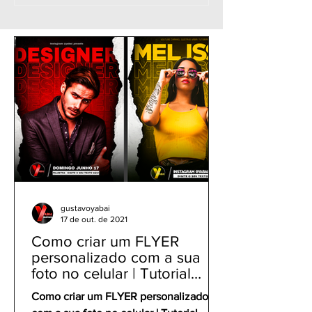
BRILHANTE estilo
raios na foto +
NEON no celular |
Básicos | Edit f
Rápido e Fácil | Tutorial
celular | Yabai 
PicsArt app gratuito
Rápida
gustavoyabai
17 de out. de 2021
Como criar um FLYER
personalizado com a sua
foto no celular | Tutorial
PicsArt app gratuito
Como criar um FLYER personalizado