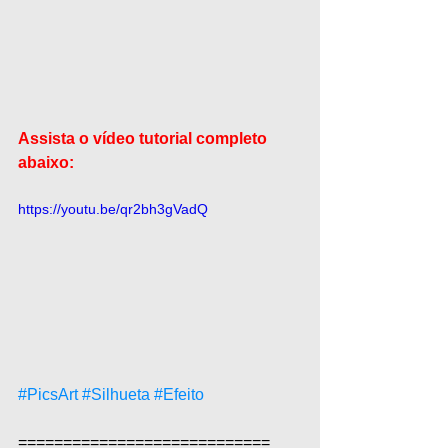
Assista o vídeo tutorial completo 
abaixo:
https://youtu.be/qr2bh3gVadQ
#PicsArt
#Silhueta
#Efeito
============================  