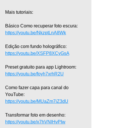
Mais tutoriais:  
Básico Como recuperar foto escura: 
https://youtu.be/NkzptLnA8Wk
Edição com fundo holográfico: 
https://youtu.be/XSFP8XCyGsA
Preset gratuito para app Lightroom: 
https://youtu.be/foyh7xrhR2U
Como fazer capa para canal do 
YouTube: 
https://youtu.be/MUaZm7iZ3dU
Transformar foto em desenho: 
https://youtu.be/x7hVNlHvPIw