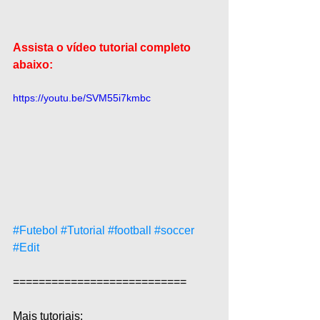
Assista o vídeo tutorial completo 
abaixo:
https://youtu.be/SVM55i7kmbc
#Futebol
#Tutorial
#football
#soccer
#Edit
===========================  
Mais tutoriais:  