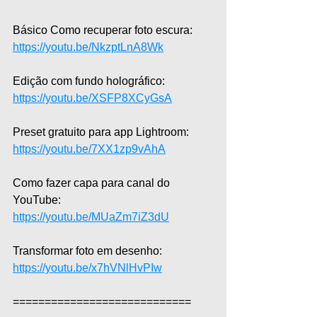
Básico Como recuperar foto escura: 
https://youtu.be/NkzptLnA8Wk
Edição com fundo holográfico: 
https://youtu.be/XSFP8XCyGsA
Preset gratuito para app Lightroom: 
https://youtu.be/7XX1zp9vAhA
Como fazer capa para canal do 
YouTube: 
https://youtu.be/MUaZm7iZ3dU
Transformar foto em desenho: 
https://youtu.be/x7hVNlHvPIw
============================