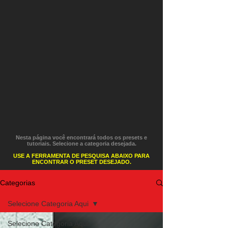
Nesta página você encontrará todos os presets e
tutoriais. Selecione a categoria desejada.
USE A FERRAMENTA DE PESQUISA ABAIXO PARA
ENCONTRAR O PRESET DESEJADO.
Categorias
Selecione Categoria Aqui
Selecione Categoria Aqui