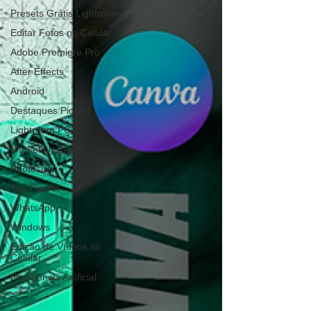
Presets Grátis Lightroom
Editar Fotos no Celular
Adobe Premiere Pro
After Effects
Android
Destaques PicsArt
Lightroom PC
Marketing Digital
Photoshop
Top PicsArt
WhatsApp
Windows
Edição de Vídeos no
Celular
Inteligência Artificial