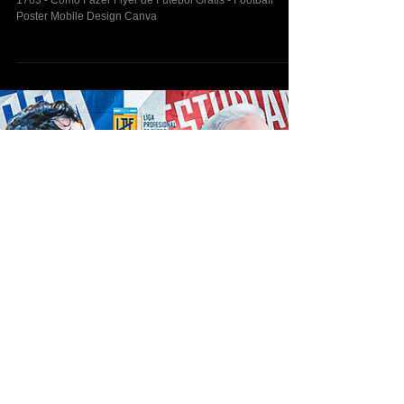
7 de jan.
1763 - Como Fazer Flyer de Futebol
Grátis - Football Poster Mobile Design
Canva
1763 - Como Fazer Flyer de Futebol Grátis - Football
Poster Mobile Design Canva