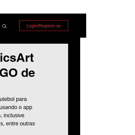
Login/Registre-se
icsArt
OGO de
utebol para 
; usando o app 
 inclusive 
, entre outras 