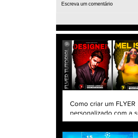
Escreva um comentário
Como Fazer Arte Flyer de
Jogador de Futebol -
Football Edit Mobile PicsArt
Design Vortex Wave
Como criar um FLYER
personalizado com a s
no celular | Tutorial Pi
app gratuito