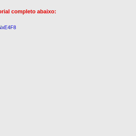
orial completo abaixo:
KNxE4F8