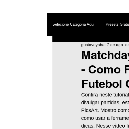
Selecione Categoria Aqui
Presets Gráti
gustavoyabai
7 de ago. d
After Effects
Android
Dest
Matchday
- Como 
Photoshop
Top PicsArt
Wh
Futebol 
Inteligência Artificial
Confira neste tutori
divulgar partidas, es
PicsArt. Mostro como
como usar a ferramen
dicas. Nesse vídeo f