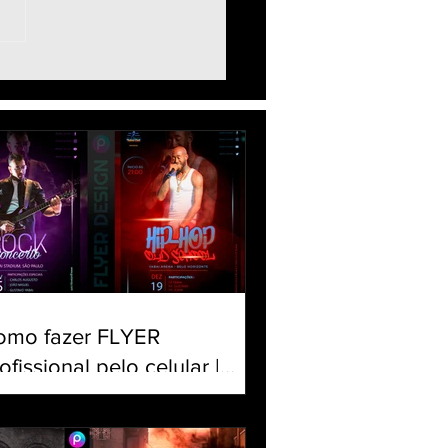
ball Edit Neon Glow
e PicsArt - Como Fazer
r Esportivo pelo celular
omo fazer FLYER
ofissional pelo celular |
iar banner para Evento |
torial Panfleto PicsArt