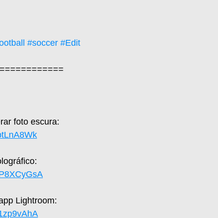
ootball
#soccer
#Edit
============  
ar foto escura: 
zptLnA8Wk
ográfico: 
SFP8XCyGsA
 app Lightroom: 
X1zp9vAhA