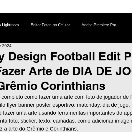
s Lightroom
Editar Fotos no Celular
Adobe Premiere Pro
e 2024
aques PicsArt
Lightroom PC
Marketing Digital
 Design Football Edit P
Fazer Arte de DIA DE J
atsApp
Windows
Edição de Vídeos no Celular
Grêmio Corinthians
al completo como fazer uma arte com foto de jogador de f
tilo flyer banner poster esportivo, matchday, dia de jogo
 fazer uma arte usando ferramentas importantes do app,
ta foto, sticker, texto, camadas, como adicionar imagens
iz a arte do Grêmio e Corinthians.