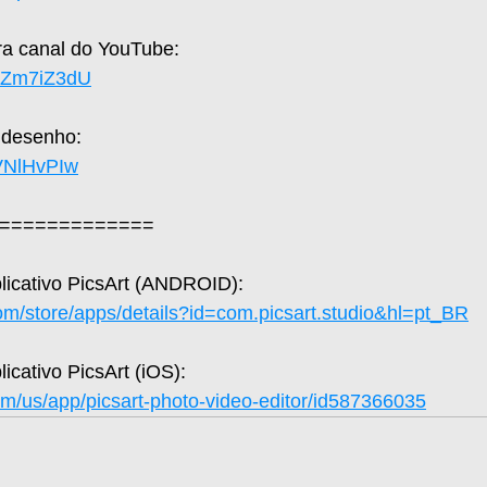
a canal do YouTube: 
UaZm7iZ3dU
 desenho: 
hVNlHvPIw
=============
plicativo PicsArt (ANDROID): 
com/store/apps/details?id=com.picsart.studio&hl=pt_BR
licativo PicsArt (iOS): 
om/us/app/picsart-photo-video-editor/id587366035