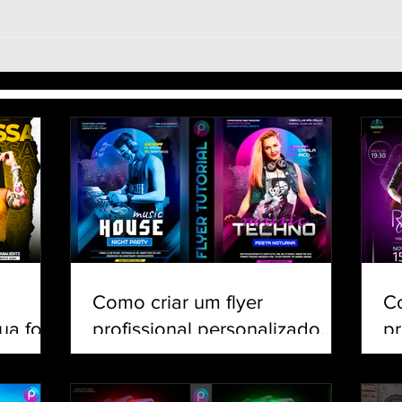
Matchday Football Edit
Foot
PicsArt - Como Fazer Arte
Fram
Flyer de DIA DE JOGO
Flye
Partida de Futebol Design
Como criar um flyer
C
ua foto
profissional personalizado
pr
csArt
para eventos e shows pelo
Cr
celular | Tutorial PicsArt
Tu