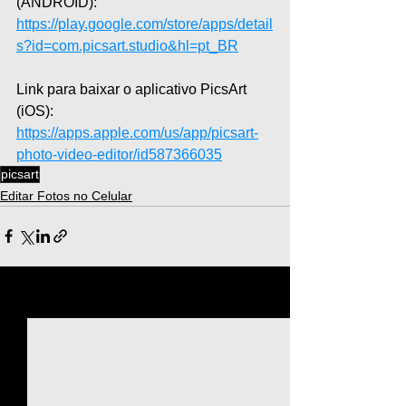
(ANDROID): 
https://play.google.com/store/apps/detail
s?id=com.picsart.studio&hl=pt_BR
Link para baixar o aplicativo PicsArt 
(iOS): 
https://apps.apple.com/us/app/picsart-
photo-video-editor/id587366035
picsart
Editar Fotos no Celular
Ver tudo
Posts recentes