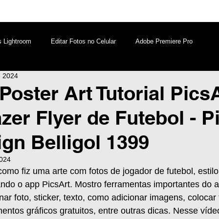
s Lightroom
Editar Fotos no Celular
Adobe Premiere Pro
e 2024
aques PicsArt
Lightroom PC
Marketing Digital
Poster Art Tutorial PicsA
er Flyer de Futebol - P
atsApp
Windows
Edição de Vídeos no Celular
ign Belligol 1399
2024
omo fiz uma arte com fotos de jogador de futebol, estilo
ando o app PicsArt. Mostro ferramentas importantes do ap
ar foto, sticker, texto, como adicionar imagens, colocar 
ntos gráficos gratuitos, entre outras dicas. Nesse vídeo 