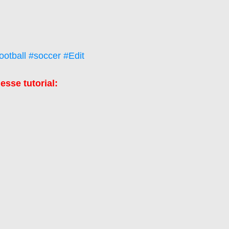
ootball
#soccer
#Edit
sse tutorial: