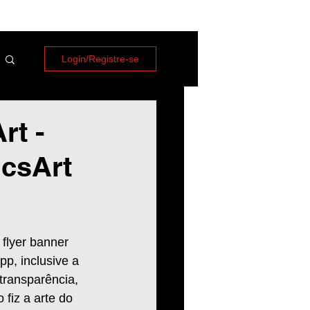
Login/Registre-se
rt -
icsArt
 flyer banner 
p, inclusive a 
transparência, 
fiz a arte do 