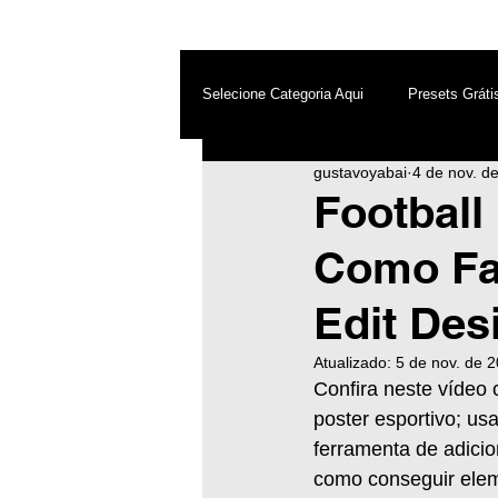
Selecione Categoria Aqui
Presets Gráti
gustavoyabai
4 de nov. d
After Effects
Android
Dest
Football 
Como Faz
Photoshop
Top PicsArt
Wh
Edit Des
Inteligência Artificial
Atualizado:
5 de nov. de 
Confira neste vídeo c
poster esportivo; us
ferramenta de adicion
como conseguir eleme