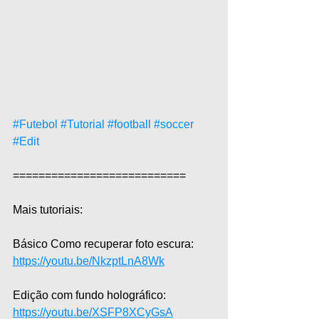
#Futebol
#Tutorial
#football
#soccer
#Edit
===========================  
Mais tutoriais:  
Básico Como recuperar foto escura: 
https://youtu.be/NkzptLnA8Wk
Edição com fundo holográfico: 
https://youtu.be/XSFP8XCyGsA