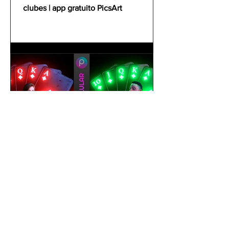
clubes | app gratuito PicsArt
gustavoyabai
1 de out. de 2021
Como editar foto no celular |
Tutorial PicsArt app gratuito
| Efeito Baralho Neon &