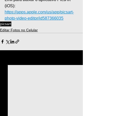
(iOS): 
https://apps.apple.com/us/app/picsart-
photo-video-editor/id587366035
picsart
Editar Fotos no Celular
Ver tudo
Posts recentes