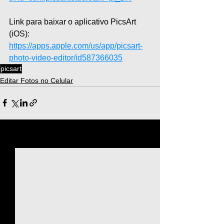
Link para baixar o aplicativo PicsArt 
(iOS): 
https://apps.apple.com/us/app/picsart-
photo-video-editor/id587366035
picsart
Editar Fotos no Celular
Ver tudo
Posts recentes