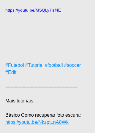
https://youtu.be/MSQLy7lsf4E
#Futebol
#Tutorial
#football
#soccer
#Edit
===========================  
Mais tutoriais:  
Básico Como recuperar foto escura: 
https://youtu.be/NkzptLnA8Wk