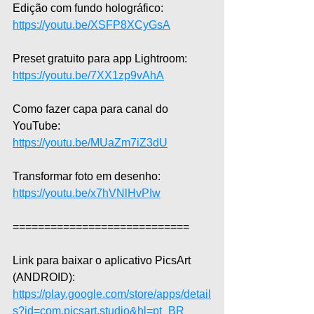
Edição com fundo holográfico: 
https://youtu.be/XSFP8XCyGsA
Preset gratuito para app Lightroom: 
https://youtu.be/7XX1zp9vAhA
Como fazer capa para canal do 
YouTube: 
https://youtu.be/MUaZm7iZ3dU
Transformar foto em desenho: 
https://youtu.be/x7hVNlHvPIw
============================
Link para baixar o aplicativo PicsArt 
(ANDROID): 
https://play.google.com/store/apps/detail
s?id=com.picsart.studio&hl=pt_BR