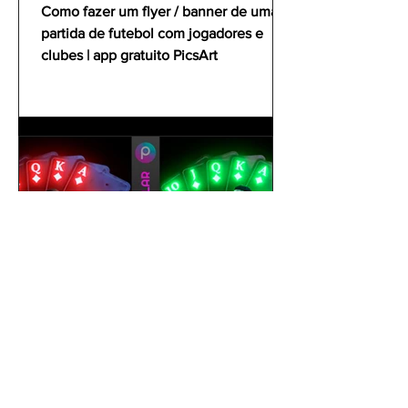
clubes | app gratuito PicsArt
Como fazer um flyer / banner de uma
partida de futebol com jogadores e
clubes | app gratuito PicsArt
gustavoyabai
1 de out. de 2021
Como editar foto no celular |