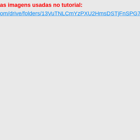
 as imagens usadas no tutorial:
gle.com/drive/folders/13VuTNLCmYzPXU2HmsDSTjFnSPG