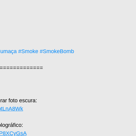
Fumaça
#Smoke
#SmokeBomb
=============  
ar foto escura: 
zptLnA8Wk
ográfico: 
SFP8XCyGsA