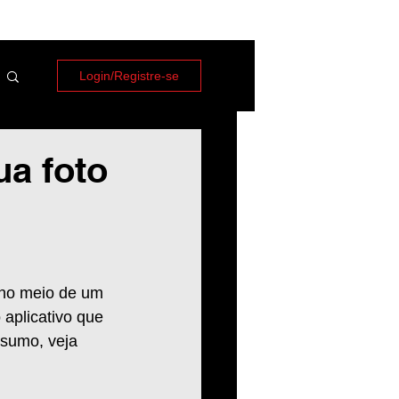
Login/Registre-se
ua foto
 no meio de um 
aplicativo que 
esumo, veja 