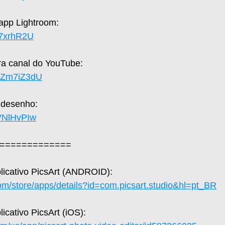
 app Lightroom: 
yh7xrhR2U
a canal do YouTube: 
UaZm7iZ3dU
 desenho: 
hVNlHvPIw
=============  
plicativo PicsArt (ANDROID): 
com/store/apps/details?id=com.picsart.studio&hl=pt_BR
licativo PicsArt (iOS): 