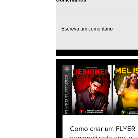
Escreva um comentário
Efeito Espelho - Como
deixar a foto espelhada -
Tutorial Editar fotos no
celular PicsArt app grátis
Como criar um FLYER
personalizado com a s