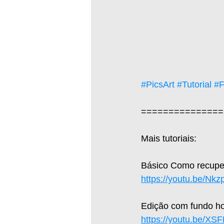
#PicsArt
#Tutorial
#
===============
Mais tutoriais:  
Básico Como recuper
https://youtu.be/Nk
Edição com fundo hol
https://youtu.be/X