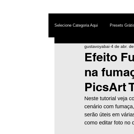
Selecione Categoria Aqui
Presets Gráti
gustavoyabai
4 de abr. d
After Effects
Android
Dest
Efeito F
na fuma
Photoshop
Top PicsArt
Wh
PicsArt T
Inteligência Artificial
Neste tutorial veja
cenário com fumaça,
serão úteis em vária
como editar foto no c