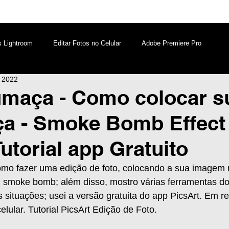
s Lightroom
Editar Fotos no Celular
Adobe Premiere Pro
e 2022
aques PicsArt
Lightroom PC
Marketing Digital
umaça - Como colocar s
ça - Smoke Bomb Effect
atsApp
Windows
Edição de Vídeos no Celular
utorial app Gratuito
 como fazer uma edição de foto, colocando a sua imagem
 smoke bomb; além disso, mostro várias ferramentas do 
s situações; usei a versão gratuita do app PicsArt. Em r
elular. Tutorial PicsArt Edição de Foto.