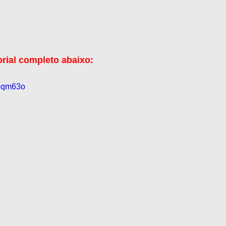
orial completo abaixo:
Toqm63o