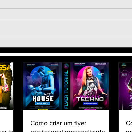
Transformar foto em
Efei
desenho & Efeitos de
Fuma
fumaça, brilhos, flores -
foto
Texto esfumaçado - PicsArt
Tuto
app
Como criar um flyer
C
ua foto
profissional personalizado
pr