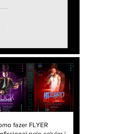
to DUAL FOTO Flores &
ça | Como juntar duas
s | Flowers Smoke Neon
rial PicsArt app
omo fazer FLYER
ofissional pelo celular |