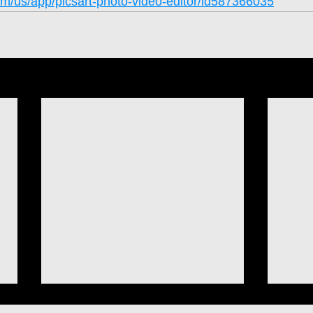
om/us/app/picsart-photo-video-editor/id587366035