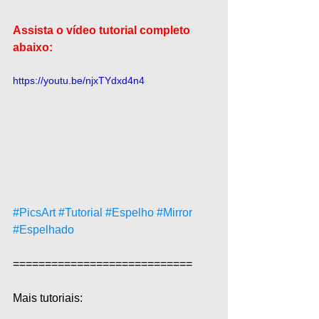
Assista o vídeo tutorial completo 
abaixo:
https://youtu.be/njxTYdxd4n4
#PicsArt
#Tutorial
#Espelho
#Mirror
#Espelhado
============================  
Mais tutoriais:  