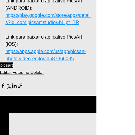
Link para baixar o aplicativo PicsArt 
(ANDROID): 
https://play.google.com/store/apps/detail
s?id=com.picsart.studio&hl=pt_BR
Link para baixar o aplicativo PicsArt 
(iOS): 
https://apps.apple.com/us/app/picsart-
photo-video-editor/id587366035
picsart
Editar Fotos no Celular
Ver tudo
Posts recentes