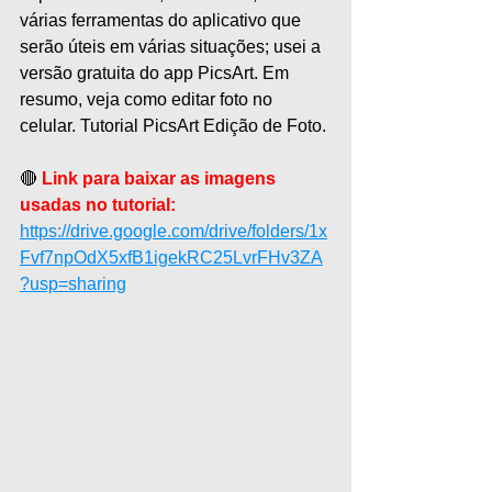
várias ferramentas do aplicativo que 
serão úteis em várias situações; usei a 
versão gratuita do app PicsArt. Em 
resumo, veja como editar foto no 
celular. Tutorial PicsArt Edição de Foto.
🔴 
Link para baixar as imagens 
usadas no tutorial:
https://drive.google.com/drive/folders/1x
Fvf7npOdX5xfB1igekRC25LvrFHv3ZA
?usp=sharing