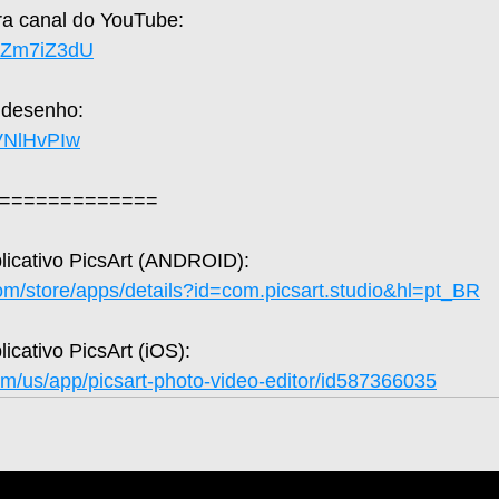
a canal do YouTube: 
UaZm7iZ3dU
 desenho: 
hVNlHvPIw
=============  
plicativo PicsArt (ANDROID): 
com/store/apps/details?id=com.picsart.studio&hl=pt_BR
licativo PicsArt (iOS): 
om/us/app/picsart-photo-video-editor/id587366035