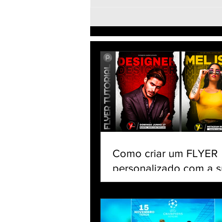
COMO FAZER FLYER PELO
CELULAR - FLYER PARA
PARTIDA DE FUTEBOL -
CHAMADA DE JOGO - APP
GRATUITO
Como criar um FLYER
personalizado com a s
no celular | Tutorial Pi
app gratuito