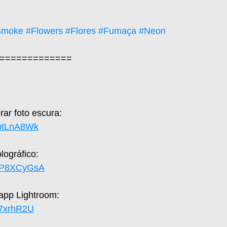
Smoke
#Flowers
#Flores
#Fumaça
#Neon
=============  
ar foto escura: 
zptLnA8Wk
ográfico: 
SFP8XCyGsA
 app Lightroom: 
yh7xrhR2U