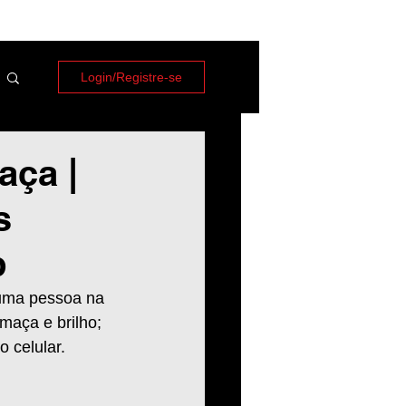
Login/Registre-se
aça |
s
p
 uma pessoa na 
maça e brilho; 
 celular. 