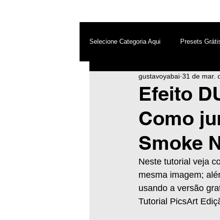
Selecione Categoria Aqui
Presets Gráti
gustavoyabai
31 de mar. 
After Effects
Android
Dest
Efeito D
Como jun
Photoshop
Top PicsArt
Wh
Smoke Ne
Inteligência Artificial
Neste tutorial veja
mesma imagem; além 
usando a versão grat
Tutorial PicsArt Ediç