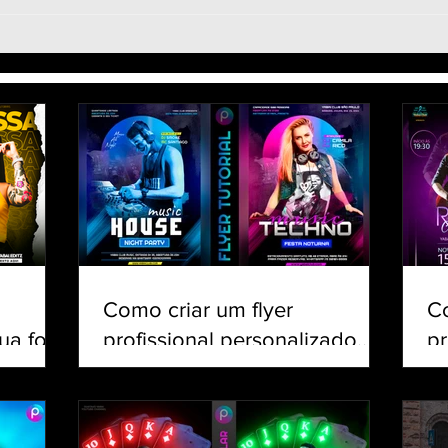
PicsArt Tutorial - Como
Efei
fazer FLYER com jogador
junt
de futebol | Banner PSG
imag
Neymar Messi Vinicius Jr
no P
CR7
Como criar um flyer
C
ua foto
profissional personalizado
pr
csArt
para eventos e shows pelo
Cr
celular | Tutorial PicsArt
Tu