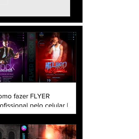
to DUAL FOTO | Como
ar duas fotos na mesma
em | Usar e Fazer Edit
icsArt app grátis
omo fazer FLYER
ofissional pelo celular |
iar banner para Evento |
torial Panfleto PicsArt