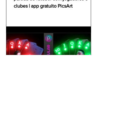
clubes | app gratuito PicsArt
gustavoyabai
1 de out. de 2021
Como editar foto no celular |
Tutorial PicsArt app gratuito