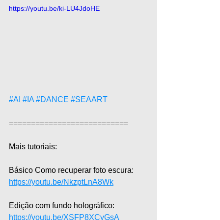
https://youtu.be/ki-LU4JdoHE
#AI
#IA
#DANCE
#SEAART
===========================  
Mais tutoriais:  
Básico Como recuperar foto escura: 
https://youtu.be/NkzptLnA8Wk
Edição com fundo holográfico: 
https://youtu.be/XSFP8XCyGsA