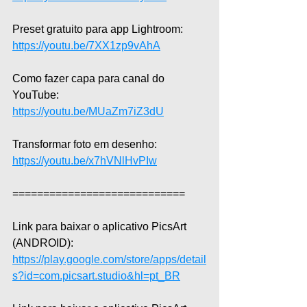
Preset gratuito para app Lightroom: 
https://youtu.be/7XX1zp9vAhA
Como fazer capa para canal do 
YouTube: 
https://youtu.be/MUaZm7iZ3dU
Transformar foto em desenho: 
https://youtu.be/x7hVNlHvPIw
============================
Link para baixar o aplicativo PicsArt 
(ANDROID): 
https://play.google.com/store/apps/detail
s?id=com.picsart.studio&hl=pt_BR