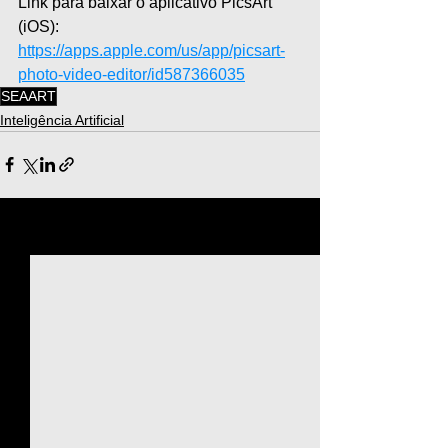
Link para baixar o aplicativo PicsArt 
(iOS): 
https://apps.apple.com/us/app/picsart-
photo-video-editor/id587366035
SEAART
Inteligência Artificial
Ver tudo
Posts recentes