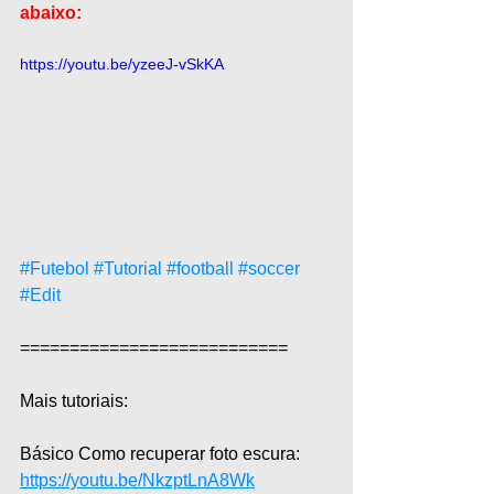
abaixo:
https://youtu.be/yzeeJ-vSkKA
#Futebol
#Tutorial
#football
#soccer
#Edit
===========================  
Mais tutoriais:  
Básico Como recuperar foto escura: 
https://youtu.be/NkzptLnA8Wk