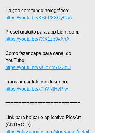
Edição com fundo holográfico: 
https://youtu.be/XSFP8XCyGsA
Preset gratuito para app Lightroom: 
https://youtu.be/7XX1zp9vAhA
Como fazer capa para canal do 
YouTube: 
https://youtu.be/MUaZm7iZ3dU
Transformar foto em desenho: 
https://youtu.be/x7hVNlHvPIw
============================
Link para baixar o aplicativo PicsArt 
(ANDROID): 
https://play.google.com/store/apps/detail