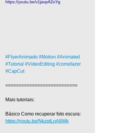
https://youtu.be/v1javpA2oYg
#FlyerAnimado
#Motion
#Animated
#Tutorial
#VideoEditing
#comofazer
#CapCut
===========================  
Mais tutoriais:  
Básico Como recuperar foto escura: 
https://youtu.be/NkzptLnA8Wk