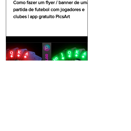
Como fazer um flyer / banner de uma
partida de futebol com jogadores e
clubes | app gratuito PicsArt
gustavoyabai
1 de out. de 2021
Como editar foto no celular |