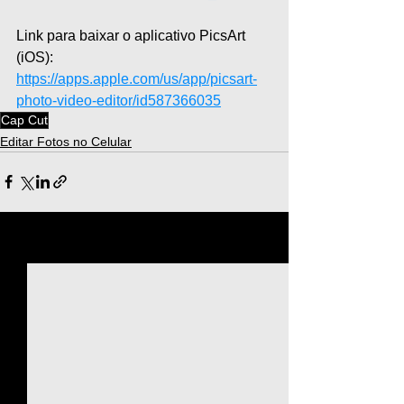
Link para baixar o aplicativo PicsArt 
(iOS): 
https://apps.apple.com/us/app/picsart-
photo-video-editor/id587366035
Cap Cut
Editar Fotos no Celular
Ver tudo
Posts recentes