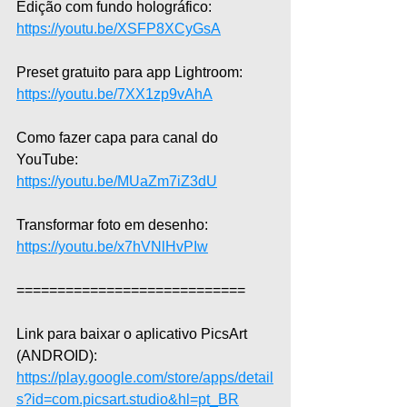
Edição com fundo holográfico: 
https://youtu.be/XSFP8XCyGsA
Preset gratuito para app Lightroom: 
https://youtu.be/7XX1zp9vAhA
Como fazer capa para canal do 
YouTube: 
https://youtu.be/MUaZm7iZ3dU
Transformar foto em desenho: 
https://youtu.be/x7hVNlHvPIw
============================
Link para baixar o aplicativo PicsArt 
(ANDROID): 
https://play.google.com/store/apps/detail
s?id=com.picsart.studio&hl=pt_BR