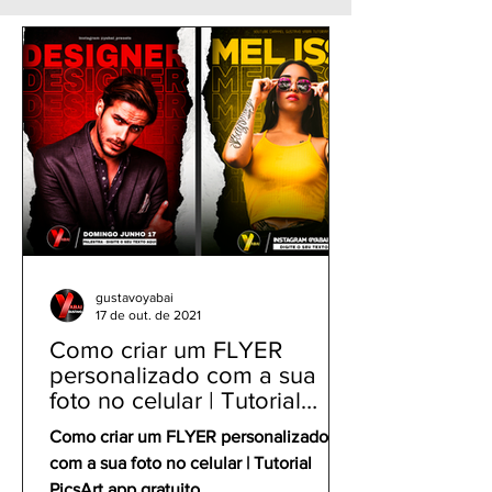
desenho no celular |
PixelLab gratuit
PicsArt App
em relevo
gustavoyabai
17 de out. de 2021
Como criar um FLYER
personalizado com a sua
foto no celular | Tutorial
PicsArt app gratuito
Como criar um FLYER personalizado
com a sua foto no celular | Tutorial
PicsArt app gratuito