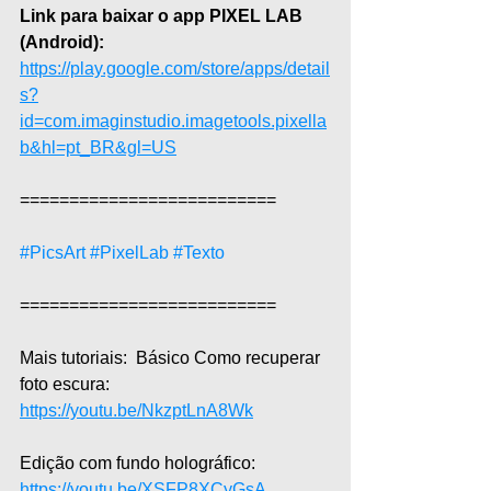
Link para baixar o app PIXEL LAB 
(Android):
https://play.google.com/store/apps/detail
s?
id=com.imaginstudio.imagetools.pixella
b&hl=pt_BR&gl=US
==========================  
#PicsArt
#PixelLab
#Texto
==========================
Mais tutoriais:  Básico Como recuperar 
foto escura: 
https://youtu.be/NkzptLnA8Wk
Edição com fundo holográfico: 
https://youtu.be/XSFP8XCyGsA