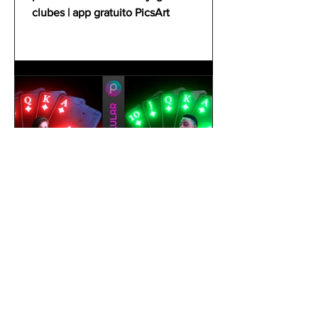
clubes | app gratuito PicsArt
gustavoyabai
1 de out. de 2021
Como editar foto no celular |
Tutorial PicsArt app gratuito
| Efeito Baralho Neon &