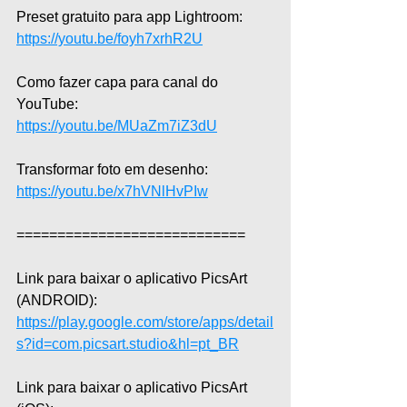
Preset gratuito para app Lightroom: 
https://youtu.be/foyh7xrhR2U
Como fazer capa para canal do 
YouTube: 
https://youtu.be/MUaZm7iZ3dU
Transformar foto em desenho: 
https://youtu.be/x7hVNlHvPIw
============================  
Link para baixar o aplicativo PicsArt 
(ANDROID): 
https://play.google.com/store/apps/detail
s?id=com.picsart.studio&hl=pt_BR
Link para baixar o aplicativo PicsArt 