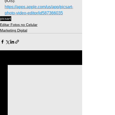
(iOS): 
https://apps.apple.com/us/app/picsart-
photo-video-editor/id587366035
picsart
Editar Fotos no Celular
Marketing Digital
Ver tudo
Posts recentes