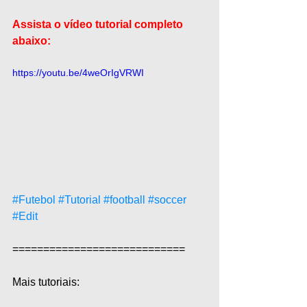
Assista o vídeo tutorial completo 
abaixo:
https://youtu.be/4weOrIgVRWI
#Futebol
#Tutorial
#football
#soccer
#Edit
============================  
Mais tutoriais:  