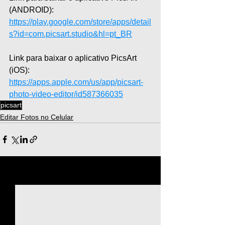
(ANDROID): 
https://play.google.com/store/apps/detail
s?id=com.picsart.studio&hl=pt_BR
Link para baixar o aplicativo PicsArt 
(iOS): 
https://apps.apple.com/us/app/picsart-
photo-video-editor/id587366035
picsart
Editar Fotos no Celular
Ver tudo
Posts recentes