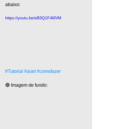
abaixo:
https://youtu.be/eB3Q1F46lVM
#Tutorial
#aiart
#comofazer
🔴 Imagem de fundo: