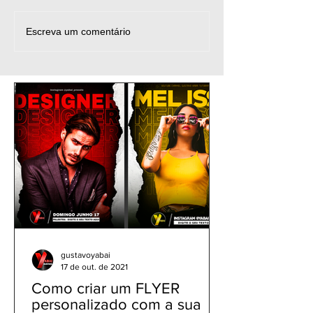
CapCut 4K HDR CC High
Como Criar L
Escreva um comentário
Quality | Como Editar
usando Inteligê
Video de Futebol Filmes
Artificial pelo c
Séries - Capcut Celular
Transformar Te
Imagem AI
gustavoyabai
17 de out. de 2021
Como criar um FLYER
personalizado com a sua