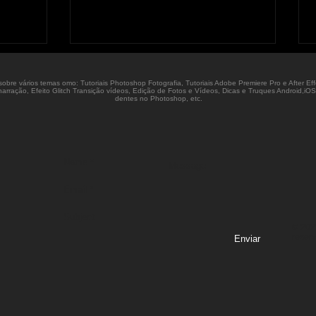
o sobre vários temas omo: Tutoriais Photoshop Fotografia, Tutoriais Adobe Premiere Pro e After E
 e narração, Efeito Glitch Transição vídeos, Edição de Fotos e Vídeos, Dicas e Truques Android,
dentes no Photoshop, etc.
© 2022
reser
Enviar