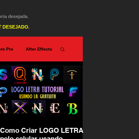
oria desejada.
T DESEJADO.
re Pro
After Effects
Top PicsArt
Como Criar LOGO LETRA
pelo celular usando