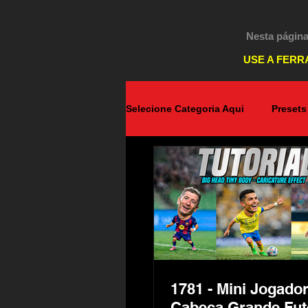
Nesta página
USE A FERR
Selecione Categoria Aqui
Presets
Android
Destaques PicsArt
WhatsApp
Windows
E
1781 - Mini Jogado
Cabeça Grande Fut