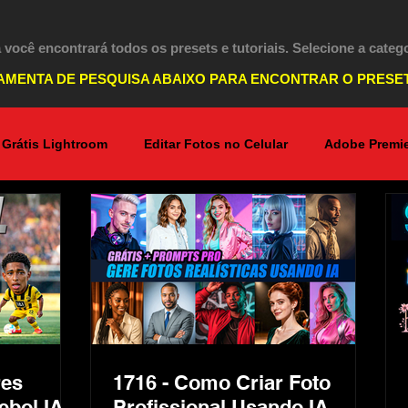
 você encontrará todos os presets e tutoriais. Selecione a categ
AMENTA DE PESQUISA ABAIXO PARA ENCONTRAR O PRESE
 Grátis Lightroom
Editar Fotos no Celular
Adobe Premie
Lightroom PC
Marketing Digital
Photoshop
dição de Vídeos no Celular
Inteligência Artificial
res
1716 - Como Criar Foto
ebol IA
Profissional Usando IA