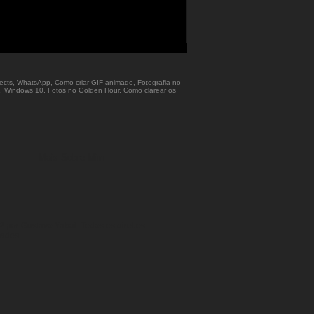
ffects, WhatsApp, Como criar GIF animado, Fotografia no
iOS, Windows 10, Fotos no Golden Hour, Como clarear os
Mais Sobre Mim
 por Gustavo Yabai. Todos os direitos
vados.