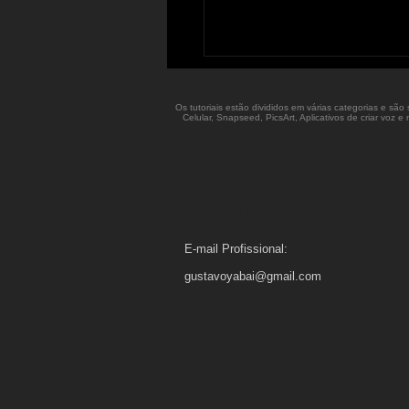
Os tutoriais estão divididos em várias categorias e sã
Celular, Snapseed, PicsArt, Aplicativos de criar voz
Contato
E-mail Profissional:
gustavoyabai@gmail.com