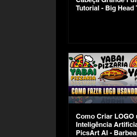
Tutorial - Big Head 
Body Football Play
Caricature
Como Criar LOGO 
Inteligência Artifici
PicsArt AI - Barbea