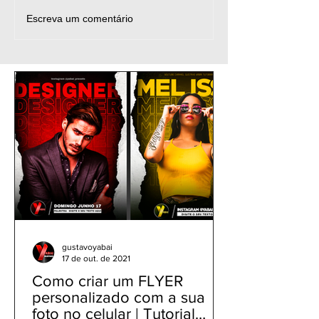
Texto Personalizado &
Football Edit Tu
Escreva um comentário
Sombras Coloridas -
PicsArt - Como
Tutorial PicsArt - Criar
Arte de Jogado
Design Social Midia
Futebol estilo 
Flyer Banner
gustavoyabai
17 de out. de 2021
Como criar um FLYER
personalizado com a sua
foto no celular | Tutorial