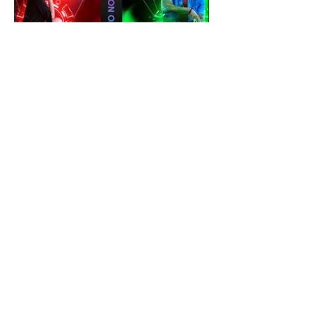
gustavoyabai
1 de out. de 2021
Como editar foto no celular |
Tutorial PicsArt app gratuito
| Efeito Baralho Neon &
Reflexo no chão
Como editar foto no celular | Tutorial
PicsArt app gratuito | Efeito Baralho
Neon & Reflexo no chão