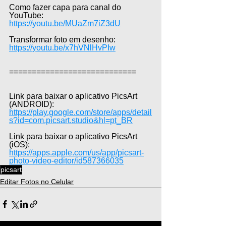
Como fazer capa para canal do 
YouTube: 
https://youtu.be/MUaZm7iZ3dU
Transformar foto em desenho: 
https://youtu.be/x7hVNlHvPIw
============================
Link para baixar o aplicativo PicsArt 
(ANDROID): 
https://play.google.com/store/apps/detail
s?id=com.picsart.studio&hl=pt_BR
Link para baixar o aplicativo PicsArt 
(iOS): 
https://apps.apple.com/us/app/picsart-
photo-video-editor/id587366035
picsart
Editar Fotos no Celular