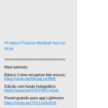
#Futebol
#Tutorial
#football
#soccer
#Edit
============================  
Mais tutoriais:  
Básico Como recuperar foto escura: 
https://youtu.be/NkzptLnA8Wk
Edição com fundo holográfico: 
https://youtu.be/XSFP8XCyGsA
Preset gratuito para app Lightroom: 
https://youtu.be/7XX1zp9vAhA