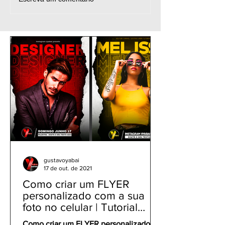
Como Fazer Arte de
Como fazer FL
Jogador Futebol no
ANIMADO jogad
celular - Football Edit
Futebol - Footba
Tutorial PicsArt - Texto
Animated Poste
Personalizado
Capcut
gustavoyabai
17 de out. de 2021
Como criar um FLYER
personalizado com a sua
foto no celular | Tutorial
PicsArt app gratuito
Como criar um FLYER personalizado