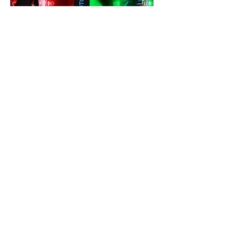
gustavoyabai
1 de out. de 2021
Como editar foto no celular |
Tutorial PicsArt app gratuito
| Efeito Baralho Neon &
Reflexo no chão
Como editar foto no celular | Tutorial
PicsArt app gratuito | Efeito Baralho
Neon & Reflexo no chão