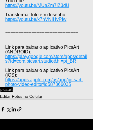
YouTube: 
https://youtu.be/MUaZm7iZ3dU
Transformar foto em desenho: 
https://youtu.be/x7hVNlHvPIw
============================
Link para baixar o aplicativo PicsArt 
(ANDROID): 
https://play.google.com/store/apps/detail
s?id=com.picsart.studio&hl=pt_BR
Link para baixar o aplicativo PicsArt 
(iOS): 
https://apps.apple.com/us/app/picsart-
photo-video-editor/id587366035
picsart
Editar Fotos no Celular