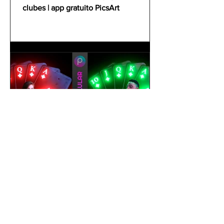
clubes | app gratuito PicsArt
gustavoyabai
1 de out. de 2021
Como editar foto no celular |
Tutorial PicsArt app gratuito
| Efeito Baralho Neon &