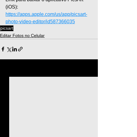
(iOS): 
https://apps.apple.com/us/app/picsart-
photo-video-editor/id587366035
picsart
Editar Fotos no Celular
Ver tudo
Posts recentes