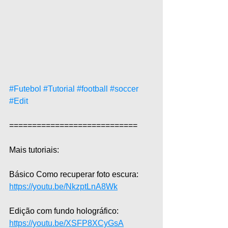
#Futebol
#Tutorial
#football
#soccer
#Edit
============================  
Mais tutoriais:  
Básico Como recuperar foto escura: 
https://youtu.be/NkzptLnA8Wk
Edição com fundo holográfico: 
https://youtu.be/XSFP8XCyGsA