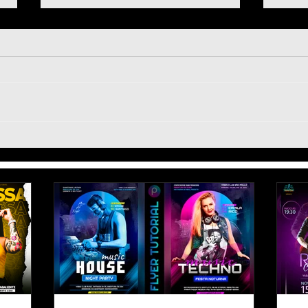
Como Fazer Flyer de
Foot
Jogador de Futebol pelo
Tuto
celular - Poster Art Football
Arte
Edit Tutorial PicsArt
Matc