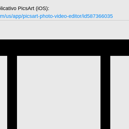
licativo PicsArt (iOS): 
om/us/app/picsart-photo-video-editor/id587366035