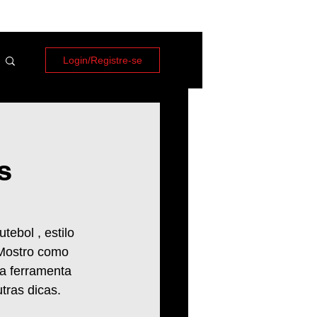
Login/Registre-se
s
ebol , estilo 
 Mostro como 
a ferramenta 
tras dicas. 