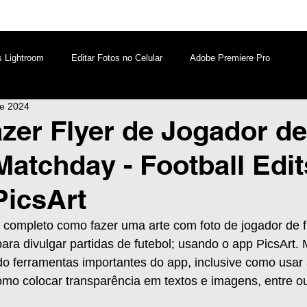
s Lightroom
Editar Fotos no Celular
Adobe Premiere Pro
de 2024
aques PicsArt
Lightroom PC
Marketing Digital
er Flyer de Jogador de
Matchday - Football Edit
atsApp
Windows
Edição de Vídeos no Celular
PicsArt
l completo como fazer uma arte com foto de jogador de fut
 para divulgar partidas de futebol; usando o app PicsArt.
o ferramentas importantes do app, inclusive como usar 
 como colocar transparência em textos e imagens, entre ou