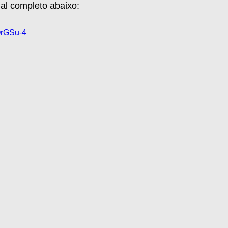
ial completo abaixo:
QrGSu-4