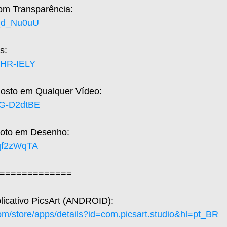
om Transparência: 
8_d_Nu0uU
s: 
IXHR-IELY
osto em Qualquer Vídeo:
AQG-D2dtBE
oto em Desenho:
Rqf2zWqTA
=============
plicativo PicsArt (ANDROID): 
com/store/apps/details?id=com.picsart.studio&hl=pt_BR