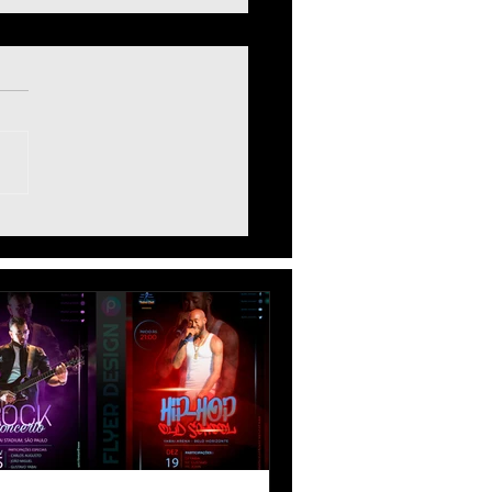
ball Poster Edit PicsArt
rial - Como Fazer Flyer
 de Futebol no celular -
hday Art