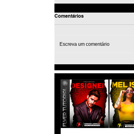
Comentários
Escreva um comentário
Como Fazer Flyer de
Jogador de Futebol Brasil -
Estatísticas Stats - Football
Edits Tutorial PicsArt