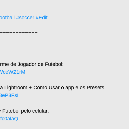
ootball
#soccer
#Edit
============  
rme de Jogador de Futebol: 
AxWceWZ1rM
ara Lightroom + Como Usar o app e os Presets
j8eP8FsI
Futebol pelo celular: 
rfc0alaQ