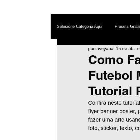
Selecione Categoria Aqui
Presets Gráti
gustavoyabai
15 de abr. 
After Effects
Android
Dest
Como Faz
Futebol 
Photoshop
Top PicsArt
Wh
Tutorial 
Inteligência Artificial
Confira neste tutoria
flyer banner poster,
fazer uma arte usand
foto, sticker, texto,