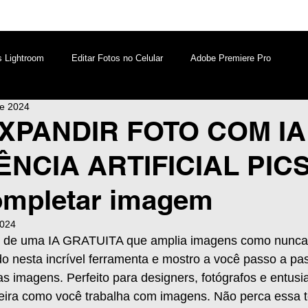
s Lightroom
Editar Fotos no Celular
Adobe Premiere Pro
de 2024
aques PicsArt
Lightroom PC
Marketing Digital
PANDIR FOTO COM IA 
ÊNCIA ARTIFICIAL PIC
atsApp
Windows
Edição de Vídeos no Celular
mpletar imagem
2024
r de uma IA GRATUITA que amplia imagens como nunca 
do nesta incrível ferramenta e mostro a você passo a p
as imagens. Perfeito para designers, fotógrafos e entusia
eira como você trabalha com imagens. Não perca essa t