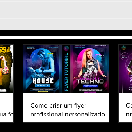
Social Media Design
Como
Trending - Faça com a sua
Joga
Foto - Inteligência Artificial -
Matc
Como Trocar o Rosto
Tuto
Como criar um flyer
C
ua foto
profissional personalizado
pr
csArt
para eventos e shows pelo
Cr
celular | Tutorial PicsArt
Tu