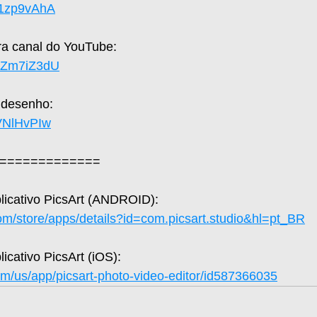
X1zp9vAhA
a canal do YouTube: 
UaZm7iZ3dU
 desenho: 
hVNlHvPIw
=============
plicativo PicsArt (ANDROID): 
com/store/apps/details?id=com.picsart.studio&hl=pt_BR
licativo PicsArt (iOS): 
om/us/app/picsart-photo-video-editor/id587366035