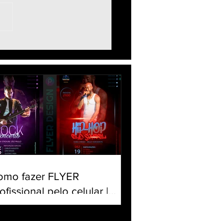
 Fazer Flyer de
dor de Futebol
hday - Football Edits
rial PicsArt
omo fazer FLYER
ofissional pelo celular |
iar banner para Evento |
torial Panfleto PicsArt