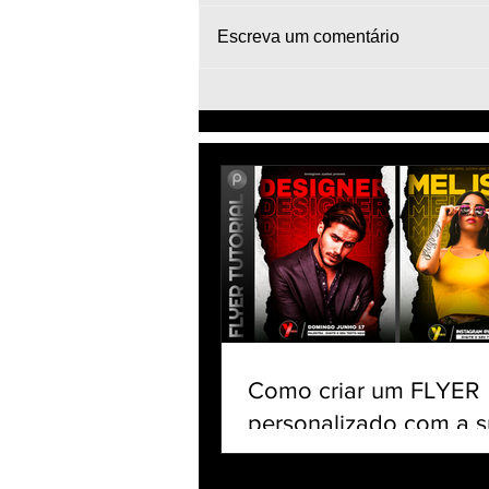
Escreva um comentário
Effect Instagram 3D -
PicsArt Tutorial - Pop-Out
Efeito Mockup
Como criar um FLYER
personalizado com a s
no celular | Tutorial Pi
app gratuito