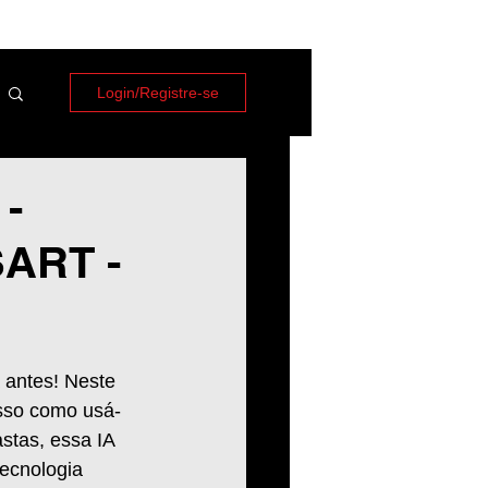
Login/Registre-se
-
SART -
antes! Neste 
asso como usá-
stas, essa IA 
ecnologia 