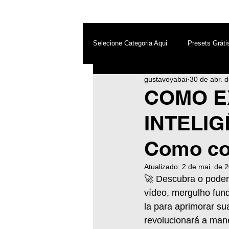
Selecione Categoria Aqui
Presets Gráti
gustavoyabai
30 de abr. 
After Effects
Android
Dest
COMO EX
INTELIG
Photoshop
Top PicsArt
Wh
Como co
Inteligência Artificial
Atualizado:
2 de mai. de 
🚀 Descubra o pode
vídeo, mergulho fun
la para aprimorar su
revolucionará a man