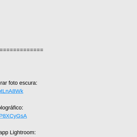
=============  
ar foto escura: 
zptLnA8Wk
ográfico: 
SFP8XCyGsA
 app Lightroom: 