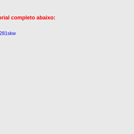
orial completo abaixo:
G281skw