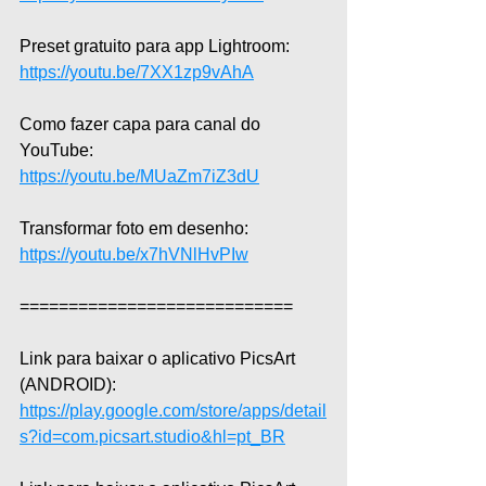
Preset gratuito para app Lightroom: 
https://youtu.be/7XX1zp9vAhA
Como fazer capa para canal do 
YouTube: 
https://youtu.be/MUaZm7iZ3dU
Transformar foto em desenho: 
https://youtu.be/x7hVNlHvPIw
============================
Link para baixar o aplicativo PicsArt 
(ANDROID): 
https://play.google.com/store/apps/detail
s?id=com.picsart.studio&hl=pt_BR