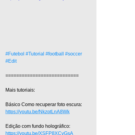
#Futebol
#Tutorial
#football
#soccer
#Edit
===========================  
Mais tutoriais:  
Básico Como recuperar foto escura: 
https://youtu.be/NkzptLnA8Wk
Edição com fundo holográfico: 
https://youtu.be/XSFP8XCyGsA