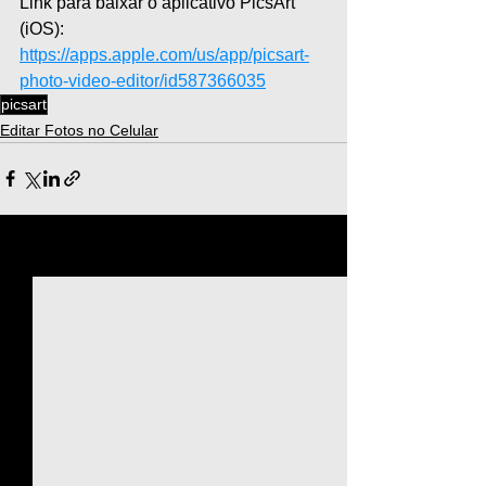
Link para baixar o aplicativo PicsArt 
(iOS): 
https://apps.apple.com/us/app/picsart-
photo-video-editor/id587366035
picsart
Editar Fotos no Celular
Ver tudo
Posts recentes