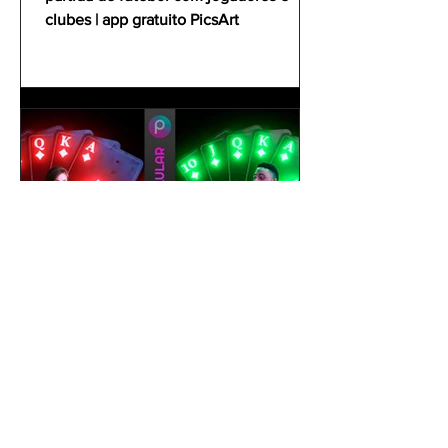
clubes | app gratuito PicsArt
gustavoyabai
1 de out. de 2021
Como editar foto no celular |
Tutorial PicsArt app gratuito