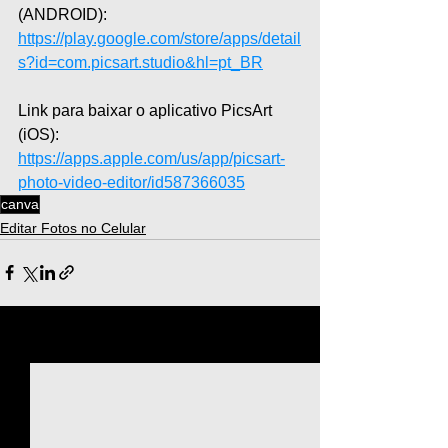
(ANDROID): 
https://play.google.com/store/apps/detail
s?id=com.picsart.studio&hl=pt_BR
Link para baixar o aplicativo PicsArt 
(iOS): 
https://apps.apple.com/us/app/picsart-
photo-video-editor/id587366035
canva
Editar Fotos no Celular
Ver tudo
Posts recentes