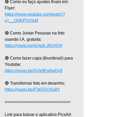
🔴 Como eu faço ajustes finais em 
Flyer:
https://www.youtube.com/watch?
v=__OGKPXVlxM
🔴 Como Juntar Pessoas na foto 
usando I.A. gratuita: 
https://youtu.be/gQgdLJRcHO4
🔴 Como fazer capa (thumbnail) para 
Youtube: 
https://youtu.be/SQx9Eq0wDy8
🔴 Transformar foto em desenho: 
https://youtu.be/F5tQSVjXu8Y
============================
Link para baixar o aplicativo PicsArt 