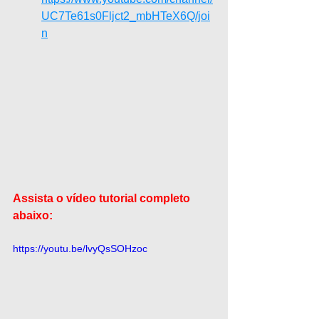
UC7Te61s0Fljct2_mbHTeX6Q/joi
n
Assista o vídeo tutorial completo 
abaixo:
https://youtu.be/lvyQsSOHzoc