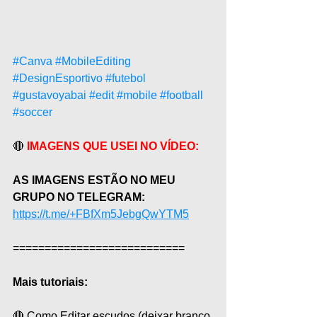
#Canva
#MobileEditing
#DesignEsportivo
#futebol
#gustavoyabai
#edit
#mobile
#football
#soccer
🔴 
IMAGENS QUE USEI NO VÍDEO:
AS IMAGENS ESTÃO NO MEU 
GRUPO NO TELEGRAM:
https://t.me/+FBfXm5JebgQwYTM5
===========================  
Mais tutoriais: 
🔴 Como Editar escudos (deixar branco 