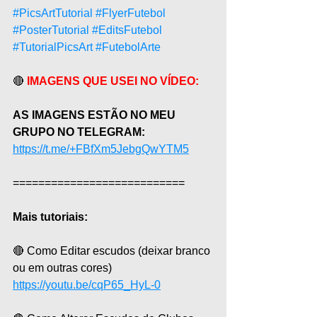
#PicsArtTutorial
#FlyerFutebol
#PosterTutorial
#EditsFutebol
#TutorialPicsArt
#FutebolArte
🔴 
IMAGENS QUE USEI NO VÍDEO:
AS IMAGENS ESTÃO NO MEU 
GRUPO NO TELEGRAM:
https://t.me/+FBfXm5JebgQwYTM5
===========================  
Mais tutoriais: 
🔴 Como Editar escudos (deixar branco 
ou em outras cores)
https://youtu.be/cqP65_HyL-0