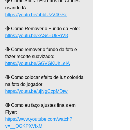
🔴 Como Alterar Escudos de Clubes 
usando IA:
https://youtu.be/bbblUzV4GSc
🔴 Como Remover o Fundo da Foto:
https://youtu.be/kASsEUkRiV8
🔴 Como remover o fundo da foto e 
fazer recorte suavizado:
https://youtu.be/GGVGKUhLeIA
🔴 Como colocar efeito de luz colorida 
na foto do jogador:
https://youtu.be/ujNgCzpMDtw
🔴 Como eu faço ajustes finais em 
Flyer:
https://www.youtube.com/watch?
v=__OGKPXVlxM