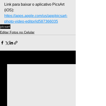
Link para baixar o aplicativo PicsArt 
(iOS): 
https://apps.apple.com/us/app/picsart-
photo-video-editor/id587366035
picsart
Editar Fotos no Celular
Ver tudo
Posts recentes