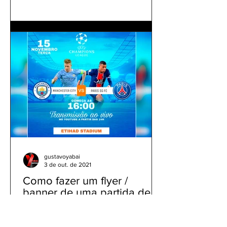
gustavoyabai
3 de out. de 2021
Como fazer um flyer /
banner de uma partida de
futebol com jogadores e
clubes | app gratuito PicsArt
Como fazer um flyer / banner de uma