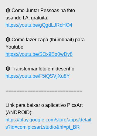
🔴 Como Juntar Pessoas na foto 
usando I.A. gratuita: 
https://youtu.be/gQgdLJRcHO4
🔴 Como fazer capa (thumbnail) para 
Youtube: 
https://youtu.be/SQx9Eq0wDy8
🔴 Transformar foto em desenho: 
https://youtu.be/F5tQSVjXu8Y
============================
Link para baixar o aplicativo PicsArt 
(ANDROID): 
https://play.google.com/store/apps/detail
s?id=com.picsart.studio&hl=pt_BR