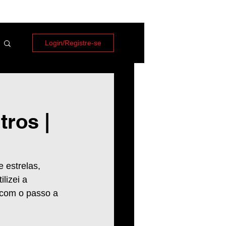
Login/Registre-se
tros |
 estrelas, 
lizei a 
 com o passo a 