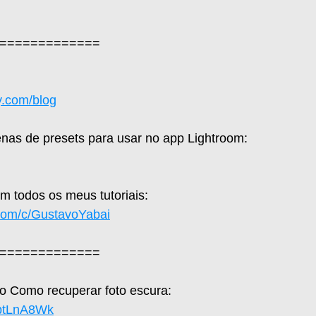
=============  
y.com/blog
nas de presets para usar no app Lightroom: 
 todos os meus tutoriais: 
com/c/GustavoYabai
=============  
ico Como recuperar foto escura: 
zptLnA8Wk