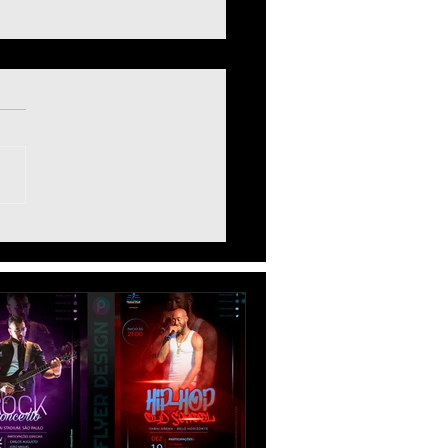
te com 50+ Presets
issionais GRÁTIS para
troom [Celular e PC]