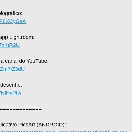
ográfico: 
SFP8XCyGsA
 app Lightroom: 
yh7xrhR2U
a canal do YouTube: 
UaZm7iZ3dU
 desenho: 
hVNlHvPIw
=============  
plicativo PicsArt (ANDROID): 