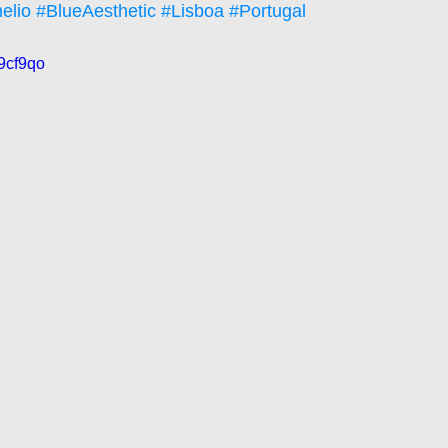
elio
#BlueAesthetic
#Lisboa
#Portugal
9cf9qo