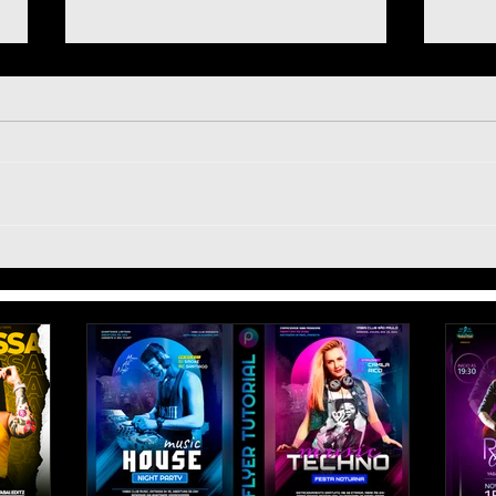
Como colocar SENHA para
Paco
bloquear aplicativos - Tik
Prof
Tok, WhatsApp, Facebook,
Ligh
Instagram, Zoom app, etc