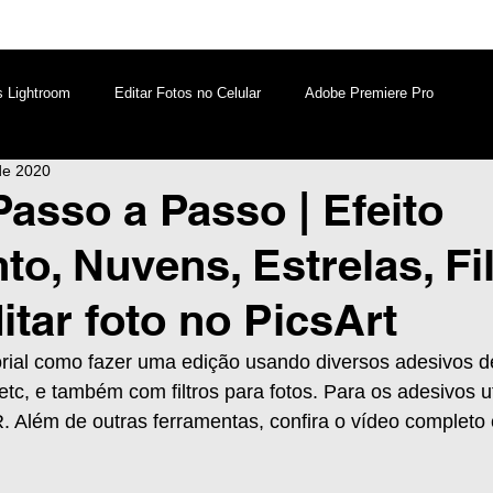
s Lightroom
Editar Fotos no Celular
Adobe Premiere Pro
de 2020
aques PicsArt
Lightroom PC
Marketing Digital
Passo a Passo | Efeito
o, Nuvens, Estrelas, Fil
atsApp
Windows
Edição de Vídeos no Celular
tar foto no PicsArt
orial como fazer uma edição usando diversos adesivos de
, etc, e também com filtros para fotos. Para os adesivos uti
 Além de outras ferramentas, confira o vídeo completo