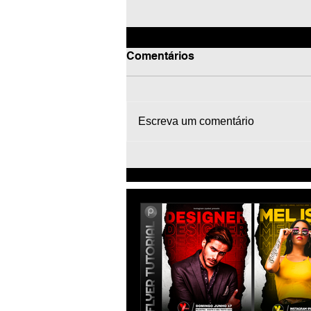
Comentários
Escreva um comentário
Tutorial PicsArt | Efeito
gotejando, fundo redondo
rosas, borboletas
vermelhas | Como editar
foto