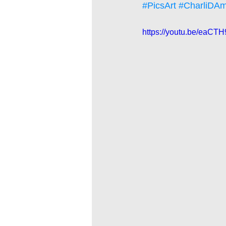
#PicsArt
#CharliDAm
https://youtu.be/eaCTH