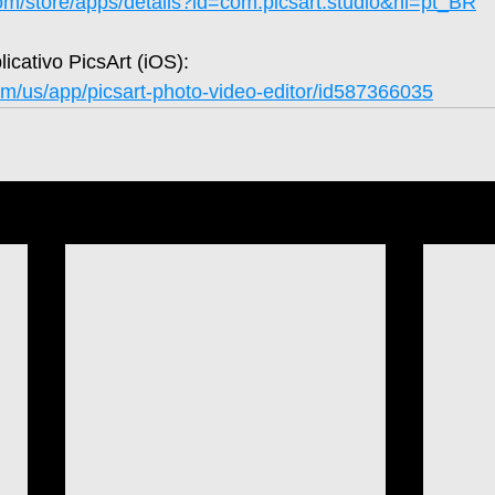
com/store/apps/details?id=com.picsart.studio&hl=pt_BR
licativo PicsArt (iOS): 
om/us/app/picsart-photo-video-editor/id587366035