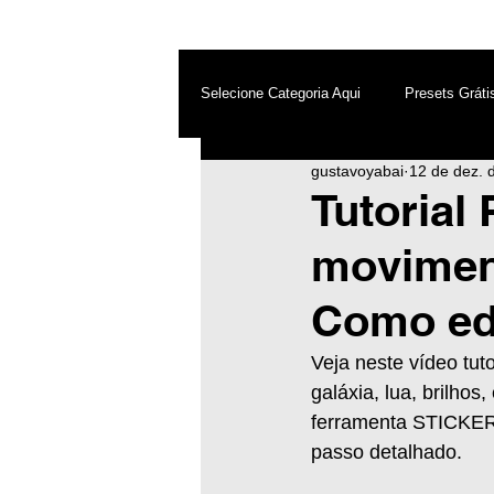
Selecione Categoria Aqui
Presets Gráti
gustavoyabai
12 de dez. 
After Effects
Android
Dest
Tutorial 
moviment
Photoshop
Top PicsArt
Wh
Como edi
Inteligência Artificial
Veja neste vídeo tut
galáxia, lua, brilhos
ferramenta STICKER.
passo detalhado. 