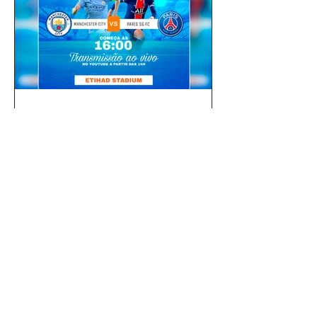
gustavoyabai
3 de out. de 2021
Como fazer um flyer /
banner de uma partida de
futebol com jogadores e
clubes | app gratuito PicsArt
Como fazer um flyer / banner de uma
partida de futebol com jogadores e
clubes | app gratuito PicsArt