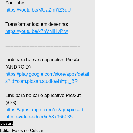
YouTube: 
https://youtu.be/MUaZm7iZ3dU
Transformar foto em desenho: 
https://youtu.be/x7hVNlHvPIw
============================  
Link para baixar o aplicativo PicsArt 
(ANDROID): 
https://play.google.com/store/apps/detail
s?id=com.picsart.studio&hl=pt_BR
Link para baixar o aplicativo PicsArt 
(iOS): 
https://apps.apple.com/us/app/picsart-
photo-video-editor/id587366035
picsart
Editar Fotos no Celular