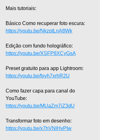
Mais tutoriais:  
Básico Como recuperar foto escura: 
https://youtu.be/NkzptLnA8Wk
Edição com fundo holográfico: 
https://youtu.be/XSFP8XCyGsA
Preset gratuito para app Lightroom: 
https://youtu.be/foyh7xrhR2U
Como fazer capa para canal do 
YouTube: 
https://youtu.be/MUaZm7iZ3dU
Transformar foto em desenho: 
https://youtu.be/x7hVNlHvPIw