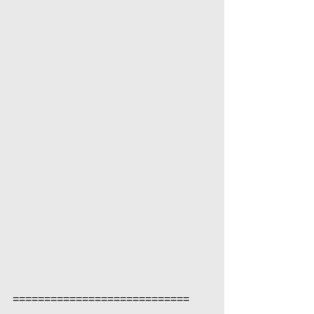
============================  