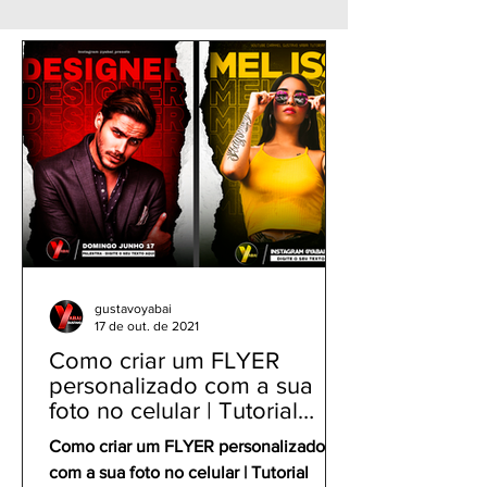
gratuito - Fundo
foto no celular
Desfocado com Efeito
Bokeh
gustavoyabai
17 de out. de 2021
Como criar um FLYER
personalizado com a sua
foto no celular | Tutorial
PicsArt app gratuito
Como criar um FLYER personalizado
com a sua foto no celular | Tutorial