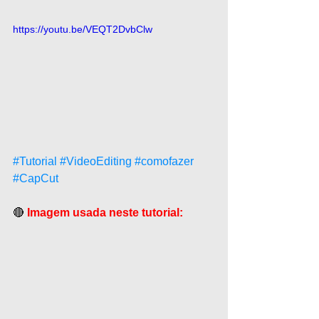
https://youtu.be/VEQT2DvbClw
#Tutorial
#VideoEditing
#comofazer
#CapCut
🔴 
Imagem usada neste tutorial: