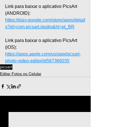
Link para baixar o aplicativo PicsArt 
(ANDROID): 
https://play.google.com/store/apps/detail
s?id=com.picsart.studio&hl=pt_BR
Link para baixar o aplicativo PicsArt 
(iOS): 
https://apps.apple.com/us/app/picsart-
photo-video-editor/id587366035
picsart
Editar Fotos no Celular
Ver tudo
Posts recentes