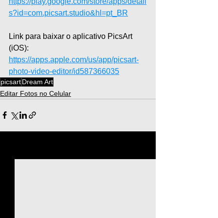
https://play.google.com/store/apps/detail
s?id=com.picsart.studio&hl=pt_BR
Link para baixar o aplicativo PicsArt 
(iOS): 
https://apps.apple.com/us/app/picsart-
photo-video-editor/id587366035
picsart
Dream Art
Editar Fotos no Celular
Ver tudo
Posts recentes