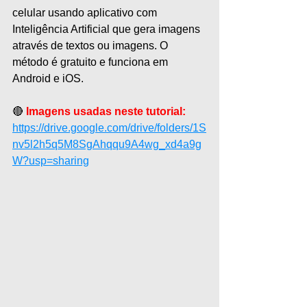
celular usando aplicativo com 
Inteligência Artificial que gera imagens 
através de textos ou imagens. O 
método é gratuito e funciona em 
Android e iOS.
🔴 
Imagens usadas neste tutorial:
https://drive.google.com/drive/folders/1S
nv5l2h5q5M8SgAhqqu9A4wg_xd4a9g
W?usp=sharing