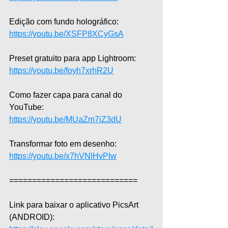
Edição com fundo holográfico: 
https://youtu.be/XSFP8XCyGsA
Preset gratuito para app Lightroom: 
https://youtu.be/foyh7xrhR2U
Como fazer capa para canal do 
YouTube: 
https://youtu.be/MUaZm7iZ3dU
Transformar foto em desenho: 
https://youtu.be/x7hVNlHvPIw
============================  
Link para baixar o aplicativo PicsArt 
(ANDROID): 