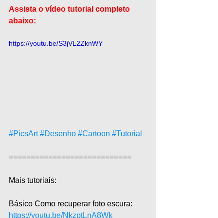
Assista o vídeo tutorial completo 
abaixo:
https://youtu.be/S3jVL2ZknWY
#PicsArt
#Desenho
#Cartoon
#Tutorial
============================  
Mais tutoriais:  
Básico Como recuperar foto escura: 
https://youtu.be/NkzptLnA8Wk