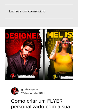
PicsArt Tutorial - Efeito
CapCut Edit Tra
Escreva um comentário
Dupla Exposição | Como
Effect - Como E
Juntar Imagens e Fotos
Vídeo no Celula
- Double Exposure
Melhor Editor T
Effect
gustavoyabai
17 de out. de 2021
Como criar um FLYER
personalizado com a sua