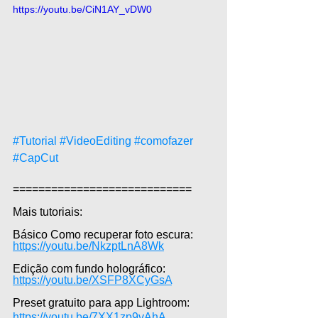
https://youtu.be/CiN1AY_vDW0
#Tutorial
#VideoEditing
#comofazer
#CapCut
============================  
Mais tutoriais:  
Básico Como recuperar foto escura: 
https://youtu.be/NkzptLnA8Wk
Edição com fundo holográfico: 
https://youtu.be/XSFP8XCyGsA
Preset gratuito para app Lightroom: 
https://youtu.be/7XX1zp9vAhA