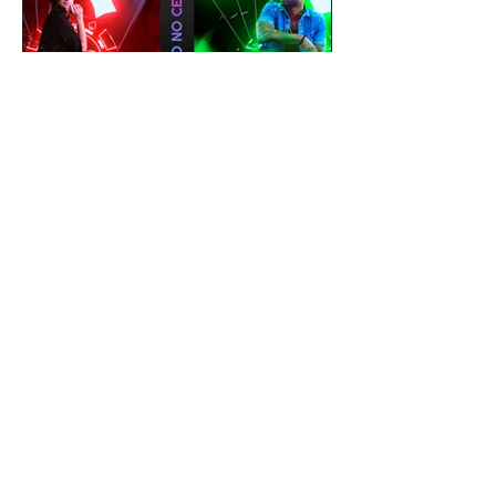
gustavoyabai
1 de out. de 2021
Como editar foto no celular |
Tutorial PicsArt app gratuito
| Efeito Baralho Neon &
Reflexo no chão
Como editar foto no celular | Tutorial
PicsArt app gratuito | Efeito Baralho
Neon & Reflexo no chão