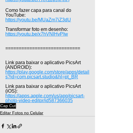
Como fazer capa para canal do 
YouTube: 
https://youtu.be/MUaZm7iZ3dU
Transformar foto em desenho: 
https://youtu.be/x7hVNlHvPIw
============================
Link para baixar o aplicativo PicsArt 
(ANDROID): 
https://play.google.com/store/apps/detail
s?id=com.picsart.studio&hl=pt_BR
Link para baixar o aplicativo PicsArt 
(iOS): 
https://apps.apple.com/us/app/picsart-
photo-video-editor/id587366035
Cap Cut
Editar Fotos no Celular