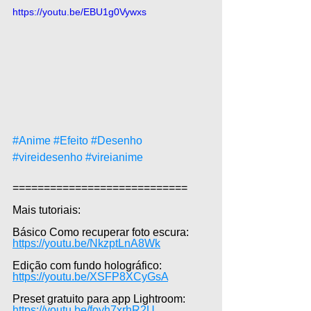
https://youtu.be/EBU1g0Vywxs
#Anime
#Efeito
#Desenho
#vireidesenho
#vireianime
============================  
Mais tutoriais:  
Básico Como recuperar foto escura: 
https://youtu.be/NkzptLnA8Wk
Edição com fundo holográfico: 
https://youtu.be/XSFP8XCyGsA
Preset gratuito para app Lightroom: 
https://youtu.be/foyh7xrhR2U