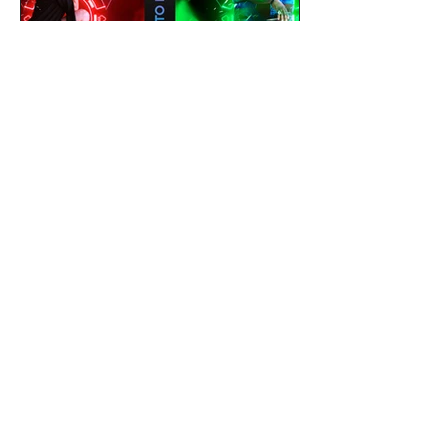
gustavoyabai
1 de out. de 2021
Como editar foto no celular |
Tutorial PicsArt app gratuito
| Efeito Baralho Neon &
Reflexo no chão
Como editar foto no celular | Tutorial
PicsArt app gratuito | Efeito Baralho
Neon & Reflexo no chão