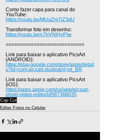
Como fazer capa para canal do 
YouTube: 
https://youtu.be/MUaZm7iZ3dU
Transformar foto em desenho: 
https://youtu.be/x7hVNlHvPIw
============================  
Link para baixar o aplicativo PicsArt 
(ANDROID): 
https://play.google.com/store/apps/detail
s?id=com.picsart.studio&hl=pt_BR
Link para baixar o aplicativo PicsArt 
(iOS): 
https://apps.apple.com/us/app/picsart-
photo-video-editor/id587366035
Cap Cut
Editar Fotos no Celular