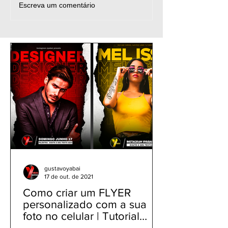
CapCut Tutorial
Tutorial CapCu
Escreva um comentário
Transitions Effects -
Shake & Transi
EFEITOS e
Ideas | Como Ed
TRANSIÇÕES 4K -
Video no Celula
Como Editar Vídeo
Rápido e Fácil
gustavoyabai
17 de out. de 2021
Como criar um FLYER
personalizado com a sua
foto no celular | Tutorial
PicsArt app gratuito