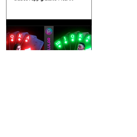
gustavoyabai
1 de out. de 2021
Como editar foto no celular |
Tutorial PicsArt app gratuito
| Efeito Baralho Neon &
Reflexo no chão