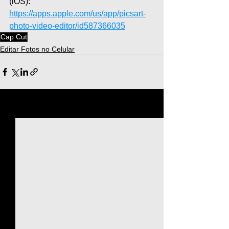
(iOS): 
https://apps.apple.com/us/app/picsart-
photo-video-editor/id587366035
Cap Cut
Editar Fotos no Celular
Ver tudo
Posts recentes