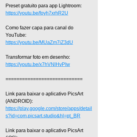
Preset gratuito para app Lightroom: 
https://youtu.be/foyh7xrhR2U
Como fazer capa para canal do 
YouTube: 
https://youtu.be/MUaZm7iZ3dU
Transformar foto em desenho: 
https://youtu.be/x7hVNlHvPIw
============================  
Link para baixar o aplicativo PicsArt 
(ANDROID): 
https://play.google.com/store/apps/detail
s?id=com.picsart.studio&hl=pt_BR
Link para baixar o aplicativo PicsArt 