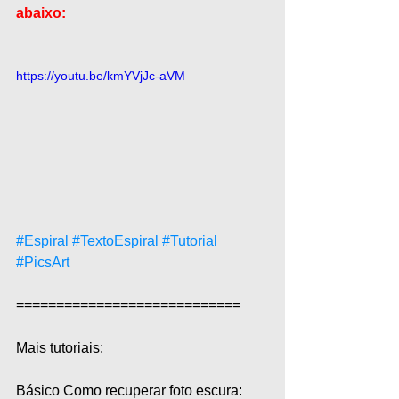
abaixo:
https://youtu.be/kmYVjJc-aVM
#Espiral
#TextoEspiral
#Tutorial
#PicsArt
============================  
Mais tutoriais:  
Básico Como recuperar foto escura: 