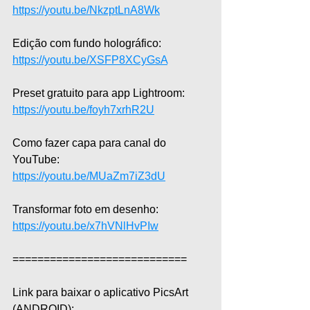
https://youtu.be/NkzptLnA8Wk
Edição com fundo holográfico: 
https://youtu.be/XSFP8XCyGsA
Preset gratuito para app Lightroom: 
https://youtu.be/foyh7xrhR2U
Como fazer capa para canal do 
YouTube: 
https://youtu.be/MUaZm7iZ3dU
Transformar foto em desenho: 
https://youtu.be/x7hVNlHvPIw
============================  
Link para baixar o aplicativo PicsArt 
(ANDROID): 