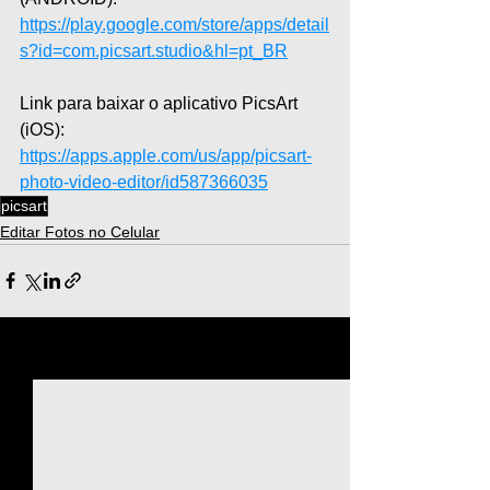
https://play.google.com/store/apps/detail
s?id=com.picsart.studio&hl=pt_BR
Link para baixar o aplicativo PicsArt 
(iOS): 
https://apps.apple.com/us/app/picsart-
photo-video-editor/id587366035
picsart
Editar Fotos no Celular
Ver tudo
Posts recentes