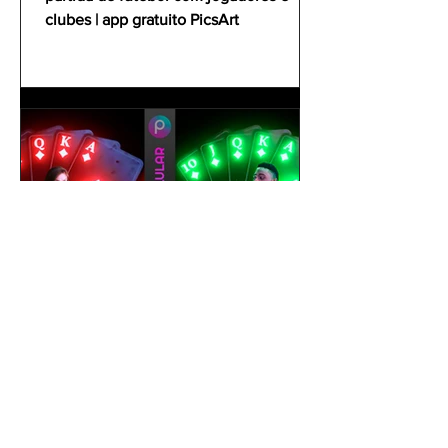
clubes | app gratuito PicsArt
gustavoyabai
1 de out. de 2021
Como editar foto no celular |
Tutorial PicsArt app gratuito