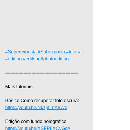
#Superexposta
#Subexposta
#tutorial
#editing
#editsbr
#photoediting
============================  
Mais tutoriais:  
Básico Como recuperar foto escura: 
https://youtu.be/NkzptLnA8Wk
Edição com fundo holográfico: 
https://youtu.be/XSFP8XCyGsA