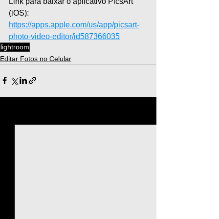
Link para baixar o aplicativo PicsArt 
(iOS): 
https://apps.apple.com/us/app/picsart-
photo-video-editor/id587366035
lightroom
Editar Fotos no Celular
Ver tudo
Posts recentes