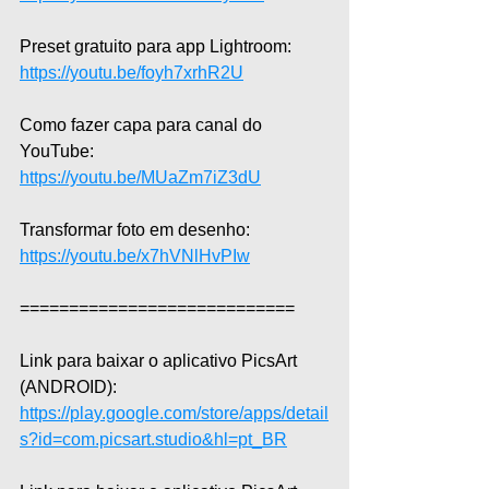
Preset gratuito para app Lightroom: 
https://youtu.be/foyh7xrhR2U
Como fazer capa para canal do 
YouTube: 
https://youtu.be/MUaZm7iZ3dU
Transformar foto em desenho: 
https://youtu.be/x7hVNlHvPIw
============================  
Link para baixar o aplicativo PicsArt 
(ANDROID): 
https://play.google.com/store/apps/detail
s?id=com.picsart.studio&hl=pt_BR