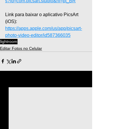
s?id=com.picsart.studio&hl=pt_BR
Link para baixar o aplicativo PicsArt 
(iOS): 
https://apps.apple.com/us/app/picsart-
photo-video-editor/id587366035
lightroom
Editar Fotos no Celular
Ver tudo
Posts recentes