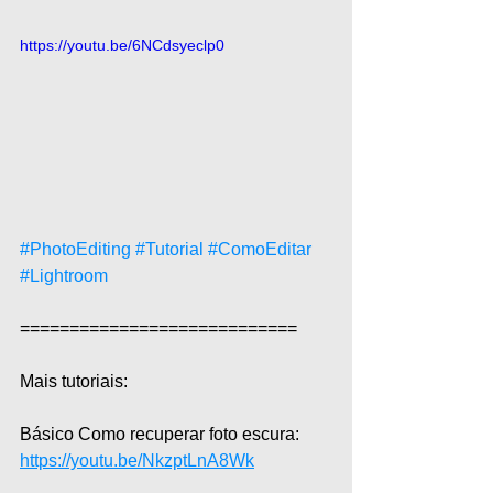
https://youtu.be/6NCdsyeclp0
#PhotoEditing
#Tutorial
#ComoEditar
#Lightroom
============================  
Mais tutoriais:  
Básico Como recuperar foto escura: 
https://youtu.be/NkzptLnA8Wk