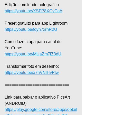
Edição com fundo holográfico: 
https://youtu.be/XSFP8XCyGsA
Preset gratuito para app Lightroom: 
https://youtu.be/foyh7xrhR2U
Como fazer capa para canal do 
YouTube: 
https://youtu.be/MUaZm7iZ3dU
Transformar foto em desenho: 
https://youtu.be/x7hVNlHvPIw
============================  
Link para baixar o aplicativo PicsArt 
(ANDROID): 
https://play.google.com/store/apps/detail