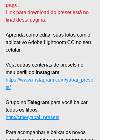
page.
Link para download do preset está no 
final desta página.
Aprenda como editar suas fotos com o 
aplicativo Adobe Lightroom CC no seu 
celular.   
Veja outras centenas de presets no 
meu perfil do 
Instagram
: 
https://www.instagram.com/yabai_prese
ts/
Grupo no 
Telegram 
para você baixar 
todos os filtros:
http://
t.me/yabai_presets
Para acompanhar e baixar os novos 
presets para Lightroom, 
se inscreva
 no 