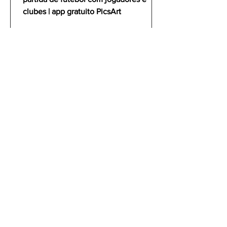
clubes | app gratuito PicsArt
gustavoyabai
1 de out. de 2021
Como editar foto no celular |
Tutorial PicsArt app gratuito