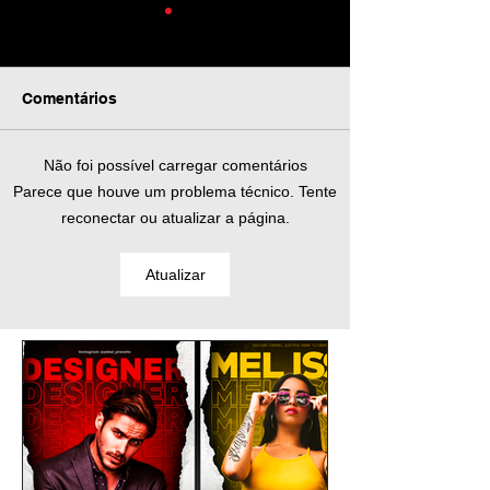
Comentários
Não foi possível carregar comentários
Preset Grátis para
Preset Grátis p
Parece que houve um problema técnico. Tente
Lightroom | RED
Lightroom | Kia
reconectar ou atualizar a página.
Vermelho Filtro
Filtro Premium
Premium | DNG
Compatível com
Atualizar
Compatível com iPhone,
Android, PC
Android, PC