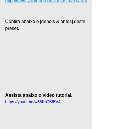
http://www.youtube.com/c/GustavoYabai
Confira abaixo o [depois & antes] deste 
preset. 
Assista abaixo o vídeo tutorial.
https://youtu.be/w55Ko7BfEV4