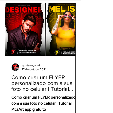
Jogador Favorito +
ChatGPT) + Pr
Prompt Profissional
Brasil Copa do
Grátis
2026
gustavoyabai
17 de out. de 2021
Como criar um FLYER
personalizado com a sua
foto no celular | Tutorial
PicsArt app gratuito
Como criar um FLYER personalizado
com a sua foto no celular | Tutorial
PicsArt app gratuito