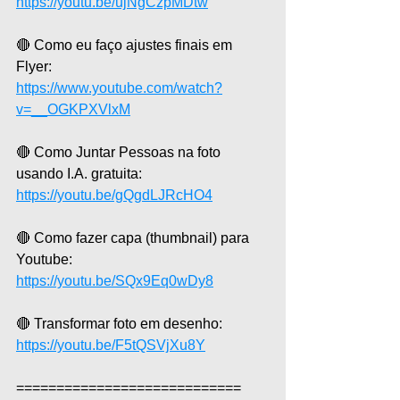
https://youtu.be/ujNgCzpMDtw
🔴 Como eu faço ajustes finais em 
Flyer:
https://www.youtube.com/watch?
v=__OGKPXVlxM
🔴 Como Juntar Pessoas na foto 
usando I.A. gratuita: 
https://youtu.be/gQgdLJRcHO4
🔴 Como fazer capa (thumbnail) para 
Youtube: 
https://youtu.be/SQx9Eq0wDy8
🔴 Transformar foto em desenho: 
https://youtu.be/F5tQSVjXu8Y
============================