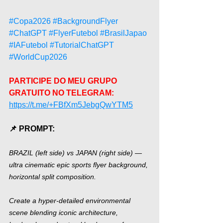
#Copa2026
#BackgroundFlyer
#ChatGPT
#FlyerFutebol
#BrasilJapao
#IAFutebol
#TutorialChatGPT
#WorldCup2026
PARTICIPE DO MEU GRUPO 
GRATUITO NO TELEGRAM: 
https://t.me/+FBfXm5JebgQwYTM5
📌 PROMPT:
BRAZIL (left side) vs JAPAN (right side) — 
ultra cinematic epic sports flyer background, 
horizontal split composition.
Create a hyper-detailed environmental 
scene blending iconic architecture, 