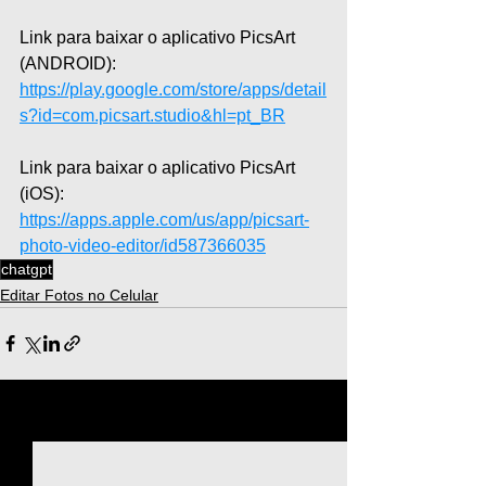
Link para baixar o aplicativo PicsArt 
(ANDROID): 
https://play.google.com/store/apps/detail
s?id=com.picsart.studio&hl=pt_BR
Link para baixar o aplicativo PicsArt 
(iOS): 
https://apps.apple.com/us/app/picsart-
photo-video-editor/id587366035
chatgpt
Editar Fotos no Celular
Ver tudo
Posts recentes