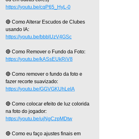
https://youtu.be/cqP65_HyL-0
🔴 Como Alterar Escudos de Clubes 
usando IA:
https://youtu.be/bbblUzV4GSc
🔴 Como Remover o Fundo da Foto:
https://youtu.be/kASsEUkRiV8
🔴 Como remover o fundo da foto e 
fazer recorte suavizado:
https://youtu.be/GGVGKUhLeIA
🔴 Como colocar efeito de luz colorida 
na foto do jogador:
https://youtu.be/ujNgCzpMDtw
🔴 Como eu faço ajustes finais em 