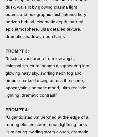
dusk, walls lit by glowing plasma light 
beams and holographic mist, intense fiery 
horizon behind, cinematic depth, surreal 
epic atmosphere, ultra detailed texture, 
dramatic shadows, neon flares”
PROMPT 3:
“Inside a vast arena from low angle, 
colossal structural beams disappearing into 
glowing hazy sky, swirling neon fog and 
ember sparks dancing across the scene, 
apocalyptic cinematic mood, ultra realistic 
lighting, dramatic contrast”
PROMPT 4:
“Gigantic stadium perched at the edge of a 
roaring electric storm, neon lightning forks 
illuminating swirling storm clouds, dramatic 