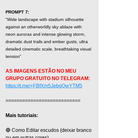
PROMPT 7:
“Wide landscape with stadium silhouette 
against an otherworldly sky ablaze with 
neon auroras and intense glowing storm, 
dramatic dust trails and ember gusts, ultra 
detailed cinematic scale, breathtaking visual 
tension”
AS IMAGENS ESTÃO NO MEU 
GRUPO GRATUITO NO TELEGRAM: 
https://t.me/+FBfXm5JebgQwYTM5
===========================  
Mais tutoriais: 
🔴 Como Editar escudos (deixar branco 
ou em outras cores)