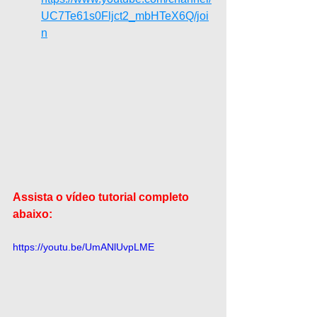
UC7Te61s0Fljct2_mbHTeX6Q/joi
n
Assista o vídeo tutorial completo 
abaixo:
https://youtu.be/UmANlUvpLME