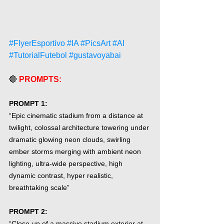
#FlyerEsportivo
#IA
#PicsArt
#AI
#TutorialFutebol
#gustavoyabai
🔴 
PROMPTS:
PROMPT 1:
“Epic cinematic stadium from a distance at 
twilight, colossal architecture towering under 
dramatic glowing neon clouds, swirling 
ember storms merging with ambient neon 
lighting, ultra-wide perspective, high 
dynamic contrast, hyper realistic, 
breathtaking scale”
PROMPT 2:
“Close-up of a massive stadium exterior at 