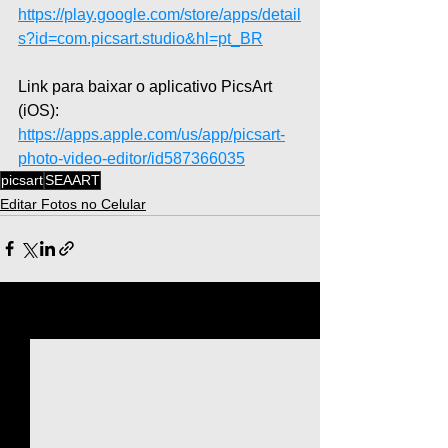
https://play.google.com/store/apps/detail
s?id=com.picsart.studio&hl=pt_BR
Link para baixar o aplicativo PicsArt 
(iOS): 
https://apps.apple.com/us/app/picsart-
photo-video-editor/id587366035
picsart
SEAART
Editar Fotos no Celular
Ver tudo
Posts recentes