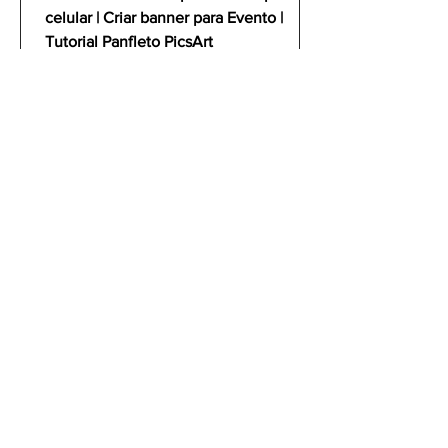
celular | Criar banner para Evento |
Tutorial Panfleto PicsArt
gustavoyabai
3 de out. de 2021
Como fazer um flyer /
banner de uma partida de