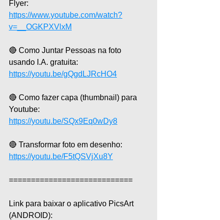
Flyer:
https://www.youtube.com/watch?
v=__OGKPXVlxM
🔴 Como Juntar Pessoas na foto 
usando I.A. gratuita: 
https://youtu.be/gQgdLJRcHO4
🔴 Como fazer capa (thumbnail) para 
Youtube: 
https://youtu.be/SQx9Eq0wDy8
🔴 Transformar foto em desenho: 
https://youtu.be/F5tQSVjXu8Y
============================
Link para baixar o aplicativo PicsArt 
(ANDROID): 