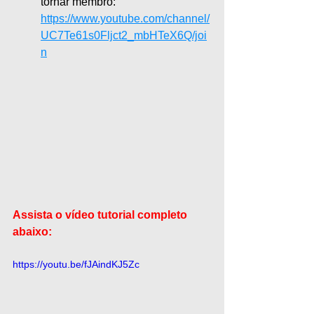
tornar membro:
https://www.youtube.com/channel/
UC7Te61s0Fljct2_mbHTeX6Q/joi
n
Assista o vídeo tutorial completo 
abaixo:
https://youtu.be/fJAindKJ5Zc