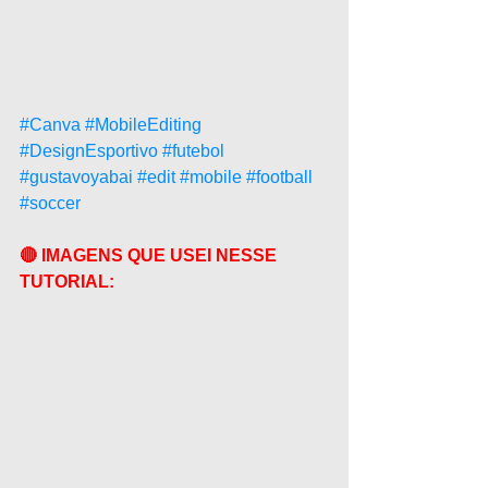
#Canva
#MobileEditing
#DesignEsportivo
#futebol
#gustavoyabai
#edit
#mobile
#football
#soccer
🔴 IMAGENS QUE USEI NESSE 
TUTORIAL: