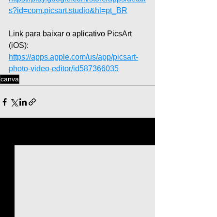
s?id=com.picsart.studio&hl=pt_BR
Link para baixar o aplicativo PicsArt 
(iOS): 
https://apps.apple.com/us/app/picsart-
photo-video-editor/id587366035
canva
Ver tudo
Posts recentes