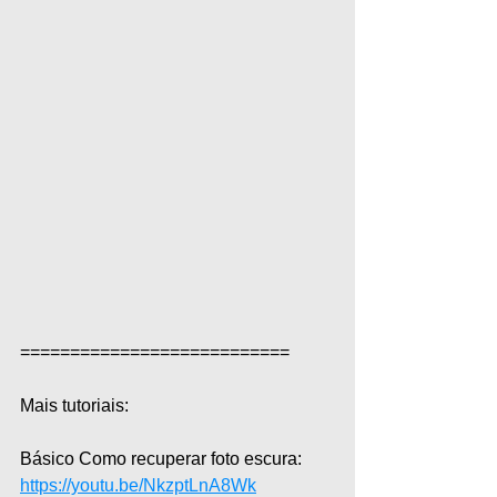
===========================  
Mais tutoriais:  
Básico Como recuperar foto escura: 
https://youtu.be/NkzptLnA8Wk