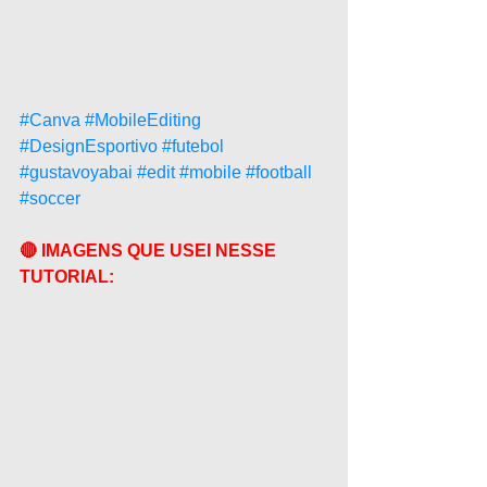
#Canva
#MobileEditing
#DesignEsportivo
#futebol
#gustavoyabai
#edit
#mobile
#football
#soccer
🔴 IMAGENS QUE USEI NESSE 
TUTORIAL: