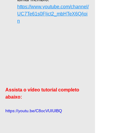
https://www.youtube.com/channel/
UC7Te61s0Fljct2_mbHTeX6Q/joi
n
Assista o vídeo tutorial completo 
abaixo:
https://youtu.be/C8ocVUIUlBQ