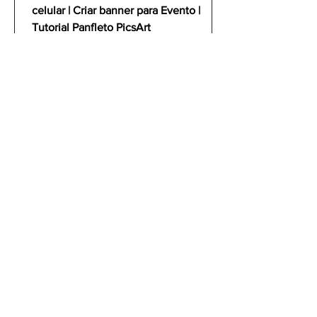
celular | Criar banner para Evento |
Tutorial Panfleto PicsArt
gustavoyabai
3 de out. de 2021
Como fazer um flyer /
banner de uma partida de