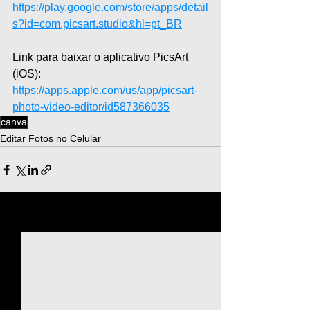
https://play.google.com/store/apps/detail
s?id=com.picsart.studio&hl=pt_BR
Link para baixar o aplicativo PicsArt 
(iOS): 
https://apps.apple.com/us/app/picsart-
photo-video-editor/id587366035
canva
Editar Fotos no Celular
Ver tudo
Posts recentes