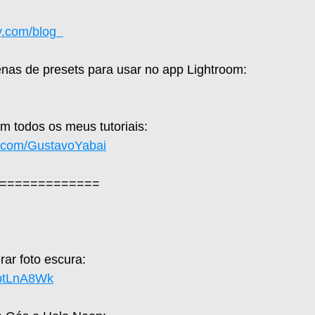
.com/blog  
nas de presets para usar no app Lightroom: 
 todos os meus tutoriais: 
e.com/GustavoYabai
=============  
r foto escura:  
zptLnA8Wk