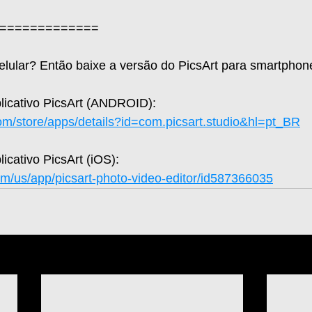
=============  
celular? Então baixe a versão do PicsArt para smartphone
plicativo PicsArt (ANDROID): 
com/store/apps/details?id=com.picsart.studio&hl=pt_BR
licativo PicsArt (iOS): 
om/us/app/picsart-photo-video-editor/id587366035