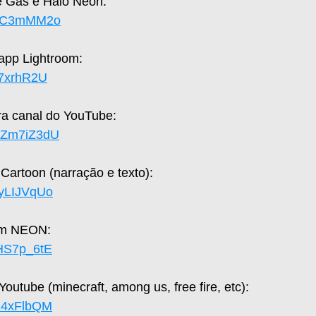
 Gás e Halo Neon:  
sNiC3mMM2o
 app Lightroom:  
yh7xrhR2U
a canal do YouTube:  
UaZm7iZ3dU
Cartoon (narração e texto):  
syLIJVqUo
om NEON: 
JHS7p_6tE
utube (minecraft, among us, free fire, etc): 
L24xFlbQM