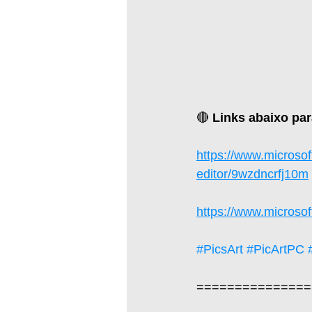
🔴 
Links abaixo pa
https://www.microsof
editor/9wzdncrfj10m
https://www.micros
#PicsArt
#PicArtPC
===============