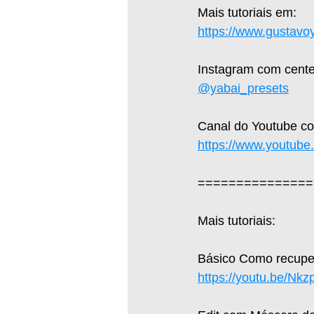
Mais tutoriais em: 
https://www.gustavoy
Instagram com cente
@yabai_presets
Canal do Youtube com
https://www.youtub
===============
Mais tutoriais:  
Básico Como recupera
https://youtu.be/Nk