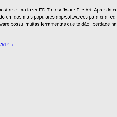
ostrar como fazer EDIT no software PicsArt. Aprenda co
o um dos mais populares app/softwarees para criar edit
tware possui muitas ferramentas que te dão liberdade na
dVh1Y_c