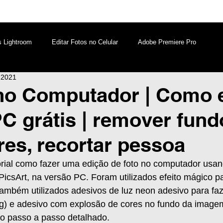
s Lightroom
Editar Fotos no Celular
Adobe Premiere Pro
e 2021
aques PicsArt
Lightroom PC
Marketing Digital
no Computador | Como e
PC grátis | remover fund
atsApp
Windows
Edição de Vídeos no Celular
res, recortar pessoa
orial como fazer uma edição de foto no computador usan
 PicsArt, na versão PC. Foram utilizados efeito mágico p
ambém utilizados adesivos de luz neon adesivo para faze
ng) e adesivo com explosão de cores no fundo da imagem
o passo a passo detalhado. 