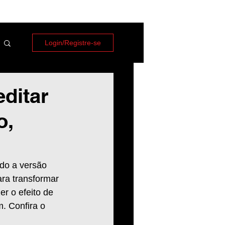
Login/Registre-se
ditar
o,
do a versão 
ara transformar 
r o efeito de 
. Confira o 