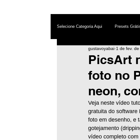
Selecione Categoria Aqui
Presets Gráti
gustavoyabai
1 de fev. d
After Effects
Android
Dest
PicsArt 
foto no 
Photoshop
Top PicsArt
Wh
neon, co
Inteligência Artificial
Veja neste vídeo tut
gratuita do software
foto em desenho, e t
gotejamento (drippi
vídeo completo com 