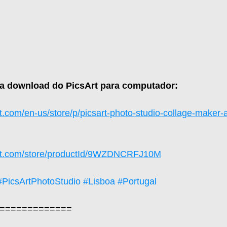
ra download do PicsArt para computador:
t.com/en-us/store/p/picsart-photo-studio-collage-maker-
oft.com/store/productId/9WZDNCRFJ10M
#PicsArtPhotoStudio
#Lisboa
#Portugal
=============  