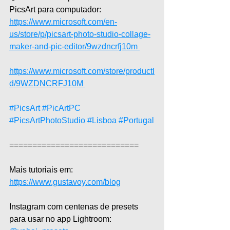
PicsArt para computador:  
https://www.microsoft.com/en-
us/store/p/picsart-photo-studio-collage-
maker-and-pic-editor/9wzdncrfj10m 
https://www.microsoft.com/store/productI
d/9WZDNCRFJ10M 
#PicsArt
#PicArtPC
#PicsArtPhotoStudio
#Lisboa
#Portugal
============================  
Mais tutoriais em: 
https://www.gustavoy.com/blog
Instagram com centenas de presets 
para usar no app Lightroom: 