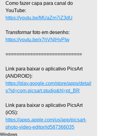
Como fazer capa para canal do 
YouTube: 
https://youtu.be/MUaZm7iZ3dU
Transformar foto em desenho: 
https://youtu.be/x7hVNlHvPIw
============================  
Link para baixar o aplicativo PicsArt 
(ANDROID): 
https://play.google.com/store/apps/detail
s?id=com.picsart.studio&hl=pt_BR
Link para baixar o aplicativo PicsArt 
(iOS): 
https://apps.apple.com/us/app/picsart-
photo-video-editor/id587366035
Windows