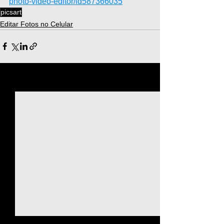
photo-video-editor/id587366035
picsart
Editar Fotos no Celular
Ver tudo
Posts recentes