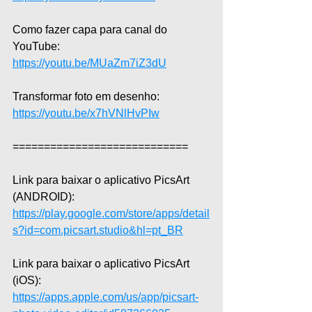
Como fazer capa para canal do 
YouTube: 
https://youtu.be/MUaZm7iZ3dU
Transformar foto em desenho: 
https://youtu.be/x7hVNlHvPIw
============================  
Link para baixar o aplicativo PicsArt 
(ANDROID): 
https://play.google.com/store/apps/detail
s?id=com.picsart.studio&hl=pt_BR
Link para baixar o aplicativo PicsArt 
(iOS): 
https://apps.apple.com/us/app/picsart-