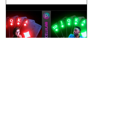
gustavoyabai
1 de out. de 2021
Como editar foto no celular |
Tutorial PicsArt app gratuito
| Efeito Baralho Neon &
Reflexo no chão
Como editar foto no celular | Tutorial
PicsArt app gratuito | Efeito Baralho